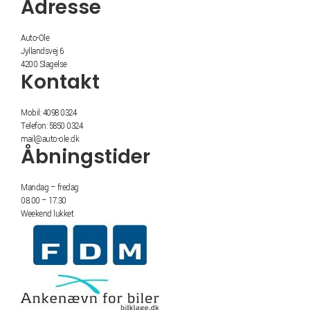
Adresse
Auto-Ole
Jyllandsvej 6
4200 Slagelse
Kontakt
Mobil: 4098 0324
Telefon: 5850 0324
mail@auto-ole.dk
Åbningstider
Mandag – fredag
08.00 – 17.30
Weekend lukket