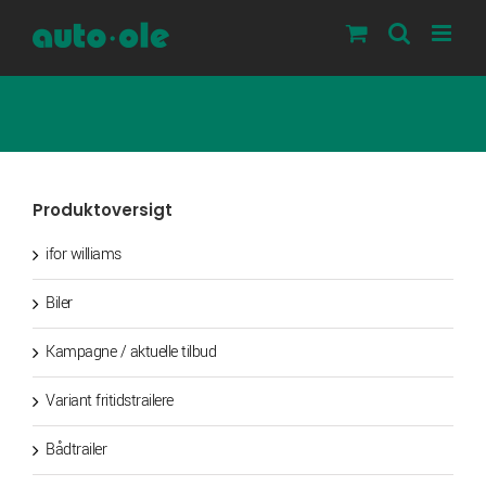
Skip
to
content
Produktoversigt
ifor williams
Biler
Kampagne / aktuelle tilbud
Variant fritidstrailere
Bådtrailer