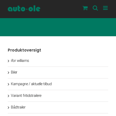
Skip
to
content
Produktoversigt
ifor williams
Biler
Kampagne / aktuelle tilbud
Variant fritidstrailere
Bådtrailer