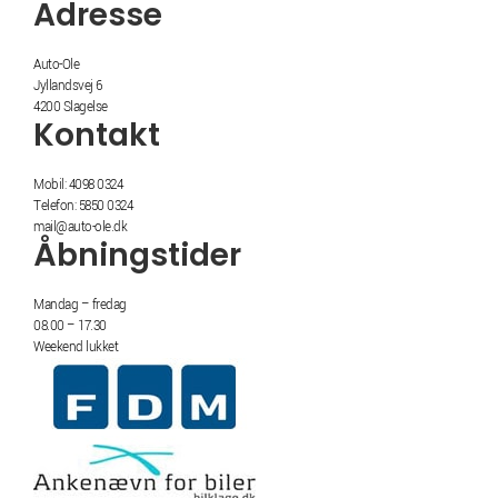
Adresse
Auto-Ole
Jyllandsvej 6
4200 Slagelse
Kontakt
Mobil: 4098 0324
Telefon: 5850 0324
mail@auto-ole.dk
Åbningstider
Mandag – fredag
08.00 – 17.30
Weekend lukket