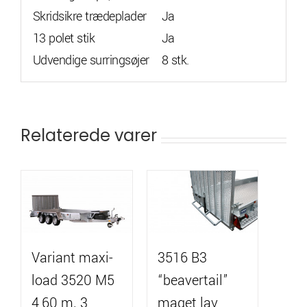
Skridsikre trædeplader
Ja
13 polet stik
Ja
Udvendige surringsøjer
8 stk.
Relaterede varer
Variant maxi-
3516 B3
load 3520 M5
“beavertail”
4,60 m. 3
maget lav