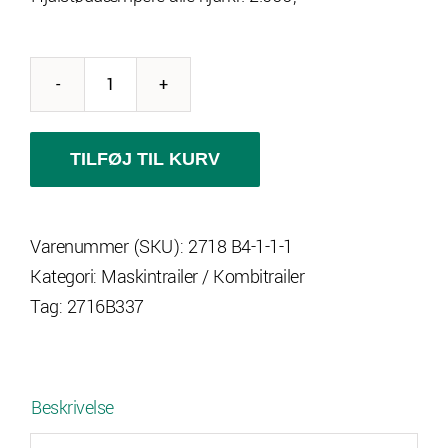
2716
B3
"beavertail"
TILFØJ TIL KURV
meget
lav
Varenummer (SKU):
2718 B4-1-1-1
opkørsel
Kategori:
Maskintrailer / Kombitrailer
!
Tag:
2716B337
antal
Beskrivelse