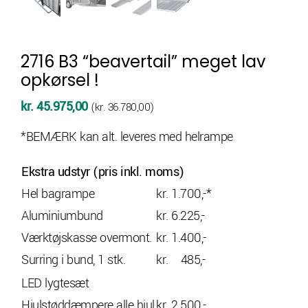
2716 B3 “beavertail” meget lav
opkørsel !
kr.
45.975,00
(
kr.
36.780,00
)
*BEMÆRK kan alt. leveres med helrampe
Ekstra udstyr (pris inkl. moms)
Hel bagrampe
kr. 1.700,-*
Aluminiumbund
kr. 6.225,-
Værktøjskasse overmont.
kr. 1.400,-
Surring i bund, 1 stk.
kr. 485,-
LED lygtesæt
Hjulstøddæmpere alle hjul
kr. 2.500,-