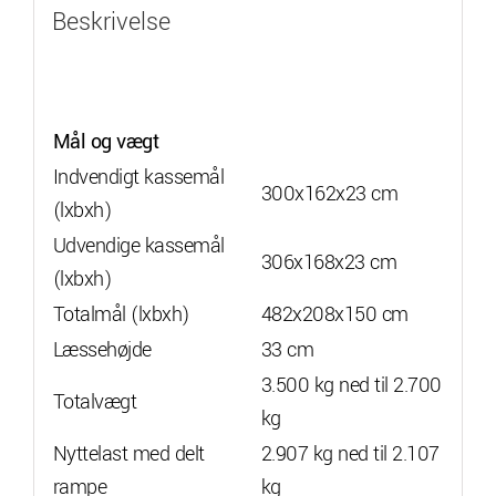
Beskrivelse
Mål og vægt
Indvendigt kassemål
300x162x23 cm
(lxbxh)
Udvendige kassemål
306x168x23 cm
(lxbxh)
Totalmål (lxbxh)
482x208x150 cm
Læssehøjde
33 cm
3.500 kg ned til 2.700
Totalvægt
kg
Nyttelast med delt
2.907 kg ned til 2.107
rampe
kg