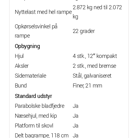
2.872 kg ned til 2.072
Nyttelast med hel rampe
kg
Opkørselsvinkel på
22 grader
rampe
Opbygning
Hjul
4 stk., 12″ kompakt
Aksler
2 stk., med bremse
Sidemateriale
Stål, galvaniseret
Bund
Finer, 21 mm
Standard udstyr
Parabolske bladfjedre
Ja
Næsehjul, med kip
Ja
Platform til skovl
Ja
Delt bagrampe, 118 cm
Ja