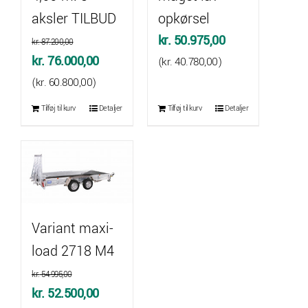
aksler TILBUD
opkørsel
kr.
50.975,00
kr.
87.200,00
Den
Den
kr.
76.000,00
(
kr.
40.780,00
)
oprindelige
aktuelle
(
kr.
60.800,00
)
pris
pris
Tilføj til kurv
Detaljer
Tilføj til kurv
Detaljer
var:
er:
kr. 87.200,00.
kr. 76.000,00.
Variant maxi-
load 2718 M4
kr.
54.995,00
Den
Den
kr.
52.500,00