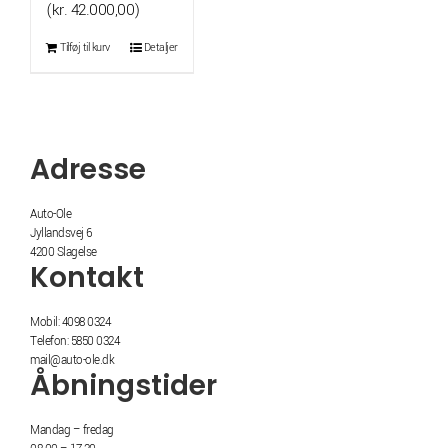
oprindelige
aktuelle
(
kr.
42.000,00
)
pris
pris
Tilføj til kurv
Detaljer
var:
er:
kr. 54.995,00.
kr. 52.500,00.
Adresse
Auto-Ole
Jyllandsvej 6
4200 Slagelse
Kontakt
Mobil: 4098 0324
Telefon: 5850 0324
mail@auto-ole.dk
Åbningstider
Mandag – fredag