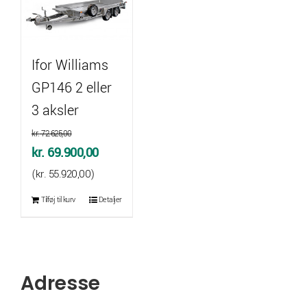
Ifor Williams
GP146 2 eller
3 aksler
kr.
72.625,00
Den
Den
kr.
69.900,00
oprindelige
aktuelle
(
kr.
55.920,00
)
pris
pris
Tilføj til kurv
Detaljer
var:
er:
kr. 72.625,00.
kr. 69.900,00.
Adresse