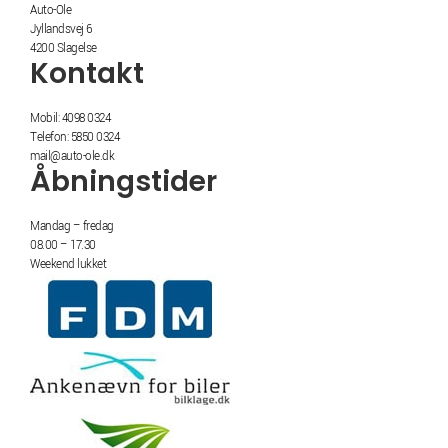
Auto-Ole
Jyllandsvej 6
4200 Slagelse
Kontakt
Mobil: 4098 0324
Telefon: 5850 0324
mail@auto-ole.dk
Åbningstider
Mandag – fredag
08.00 – 17.30
Weekend lukket