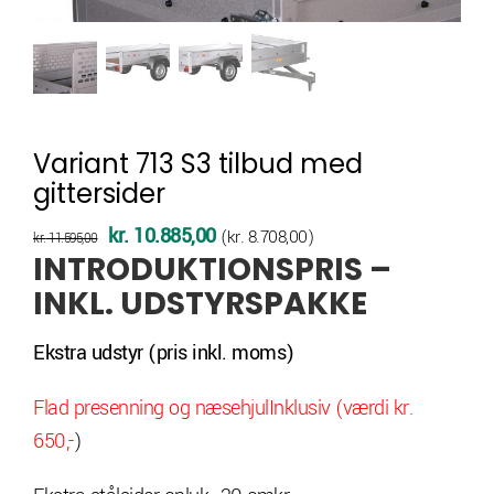
Variant 713 S3 tilbud med
gittersider
Den
Den
kr.
10.885,00
(
kr.
8.708,00
)
kr.
11.595,00
INTRODUKTIONSPRIS –
oprindelige
aktuelle
INKL. UDSTYRSPAKKE
pris
pris
var:
er:
Ekstra udstyr (pris inkl. moms)
kr. 11.595,00.
kr. 10.885,00.
Flad presenning og næsehjulInklusiv (værdi kr.
650,-
)