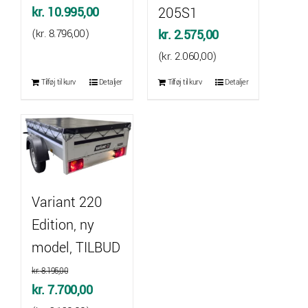
kr.
10.995,00
205S1
(
kr.
8.796,00
)
kr.
2.575,00
(
kr.
2.060,00
)
Tilføj til kurv
Detaljer
Tilføj til kurv
Detaljer
Variant 220
Edition, ny
model, TILBUD
kr.
8.195,00
Den
Den
kr.
7.700,00