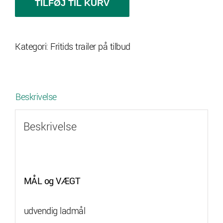
S3
TILFØJ TIL KURV
tilbud
med
Kategori:
Fritids trailer på tilbud
gittersider
antal
Beskrivelse
Beskrivelse
MÅL og VÆGT
udvendig ladmål