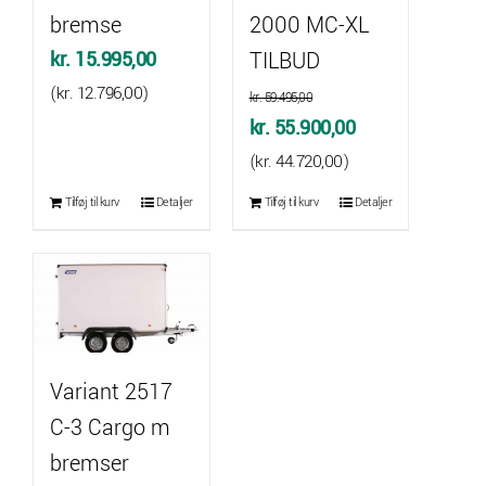
bremse
2000 MC-XL
kr.
15.995,00
TILBUD
(
kr.
12.796,00
)
kr.
59.495,00
Den
Den
kr.
55.900,00
oprindelige
aktuelle
(
kr.
44.720,00
)
pris
pris
Tilføj til kurv
Detaljer
Tilføj til kurv
Detaljer
var:
er:
kr. 59.495,00.
kr. 55.900,00.
Variant 2517
C-3 Cargo m
bremser