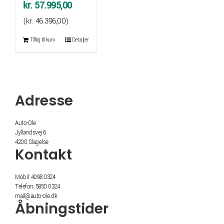
kr.
57.995,00
(
kr.
46.396,00
)
Tilføj til kurv
Detaljer
Adresse
Auto-Ole
Jyllandsvej 6
4200 Slagelse
Kontakt
Mobil: 4098 0324
Telefon: 5850 0324
mail@auto-ole.dk
Åbningstider