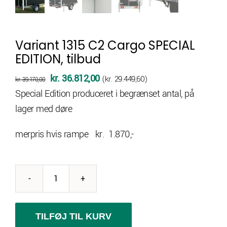
Variant 1315 C2 Cargo SPECIAL
EDITION, tilbud
Den
Den
kr.
36.812,00
(
kr.
29.449,60
)
kr.
39.170,00
oprindelige
aktuelle
Special Edition produceret i begrænset antal, på
pris
pris
lager med døre
var:
er:
merpris hvis rampe kr. 1.870,-
kr. 39.170,00.
kr. 36.812,00.
Variant
1315
C2
TILFØJ TIL KURV