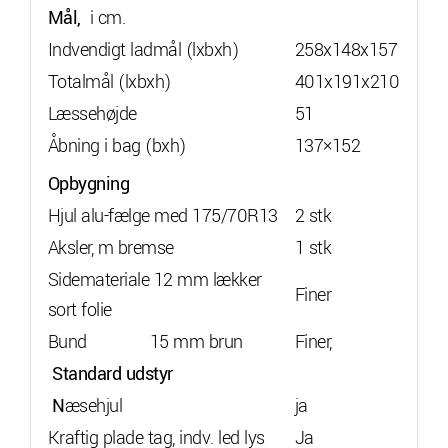
Mål,
i cm.
Indvendigt ladmål (lxbxh)
258x148x157
Totalmål (lxbxh)
401x191x210
Læssehøjde
51
Åbning i bag (bxh)
137×152
Opbygning
Hjul alu-fælge med 175/70R13
2 stk
Aksler, m bremse
1 stk
Sidemateriale 12 mm lækker
Finer
sort folie
Bund 15 mm brun
Finer,
Standard udstyr
N
æsehjul
ja
Kraftig plade tag, indv. led lys
Ja