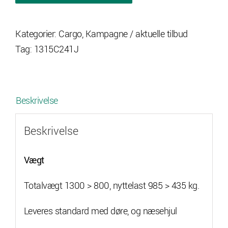
Cargo
SPECIAL
Kategorier:
Cargo
,
Kampagne / aktuelle tilbud
EDITION,
Tag:
1315C241J
tilbud
antal
Beskrivelse
Beskrivelse
Vægt
Totalvægt 1300 > 800, nyttelast 985 > 435 kg.
Leveres standard med døre, og næsehjul