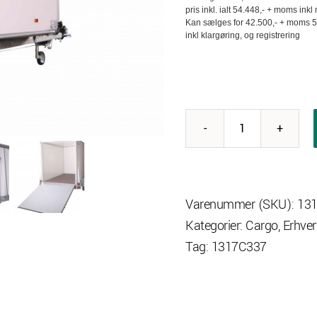
pris inkl. ialt 54.448,- + moms ink
Kan sælges for 42.500,- + moms 5
inkl klargøring, og registrering
Variant
1317
C3
Cargo
Varenummer (SKU):
131
m
Kategorier:
Cargo
,
Erhver
bremser
Tag:
1317C337
TILBUD
antal