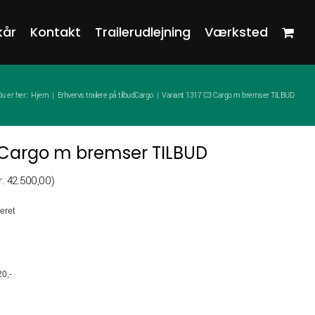
kår
Kontakt
Trailerudlejning
Værksted
u er her::
Hjem
Erhvervs trailere på tilbud
Cargo
Variant 1317 C3 Cargo m bremser TILBUD
3 Cargo m bremser TILBUD
n
r.
42.500,00
)
tuelle
reret
s
. 53.125,00.
0,-