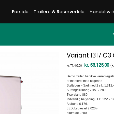
Forside
Trailere & Reservedele
Handelsvil
D
Variant 1317 C
Den
De
kr.
53.125,00
(
k
kr.
71.405,00
oprindelige
ak
Demo trailer, har ikke været regist
pris
pri
er monteret med følgende
Støtteben – Sæt med 2 stk. 1.312,-
var:
er:
Surringsskinner, 2 stk. 2.280,-
kr. 71.405,00.
kr
Tværstang 880,-
Indvendig belysning LED 12V 2.12
Alubund 6.176,-
LED, Lygtesæt 2.020,-
alufælge 2200,-