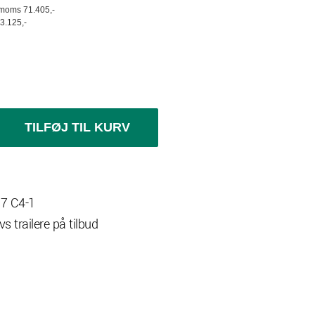
l moms 71.405,-
3.125,-
TILFØJ TIL KURV
7 C4-1
vs trailere på tilbud