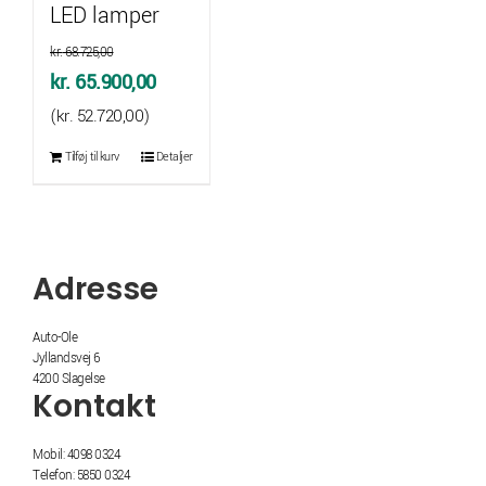
LED lamper
kr.
68.725,00
Den
Den
kr.
65.900,00
oprindelige
aktuelle
(
kr.
52.720,00
)
pris
pris
Tilføj til kurv
Detaljer
var:
er:
kr. 68.725,00.
kr. 65.900,00.
Adresse
Auto-Ole
Jyllandsvej 6
4200 Slagelse
Kontakt
Mobil: 4098 0324
Telefon: 5850 0324