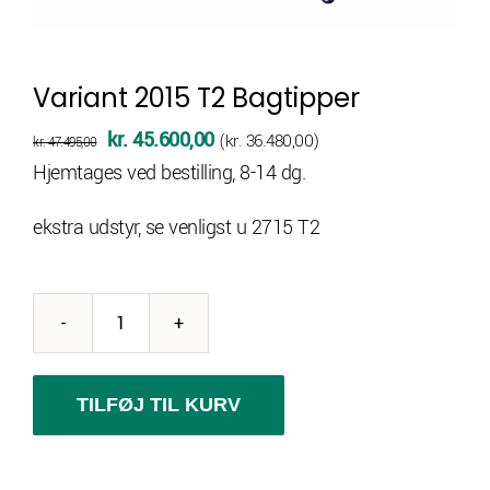
Variant 2015 T2 Bagtipper
Den
Den
kr.
45.600,00
(
kr.
36.480,00
)
kr.
47.495,00
oprindelige
aktuelle
Hjemtages ved bestilling, 8-14 dg.
pris
pris
ekstra udstyr, se venligst u 2715 T2
var:
er:
kr. 47.495,00.
kr. 45.600,00.
Variant
2015
T2
TILFØJ TIL KURV
Bagtipper
antal