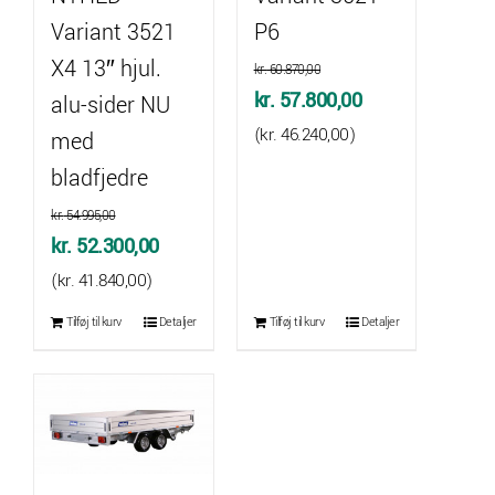
Variant 3521
P6
X4 13″ hjul.
kr.
60.870,00
Den
Den
kr.
57.800,00
alu-sider NU
oprindelige
aktuelle
(
kr.
46.240,00
)
med
pris
pris
bladfjedre
var:
er:
kr.
54.995,00
kr. 60.870,00.
kr. 57.800,00.
Den
Den
kr.
52.300,00
oprindelige
aktuelle
(
kr.
41.840,00
)
pris
pris
Tilføj til kurv
Detaljer
Tilføj til kurv
Detaljer
var:
er:
kr. 54.995,00.
kr. 52.300,00.