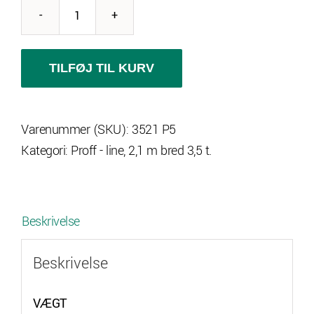
Variant
3521
P5
TILFØJ TIL KURV
m
35
Varenummer (SKU):
3521 P5
cm.
Kategori:
Proff - line, 2,1 m bred 3,5 t.
alu-
sider
antal
Beskrivelse
Beskrivelse
VÆGT