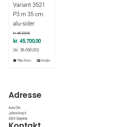
Variant 3521
P3 m 35 cm.
alu-sider
kr.
48.120,00
Den
Den
kr.
45.700,00
oprindelige
aktuelle
(
kr.
36.560,00
)
pris
pris
Tilføj til kurv
Detaljer
var:
er:
kr. 48.120,00.
kr. 45.700,00.
Adresse
Auto-Ole
Jyllandsvej 6
4200 Slagelse
Kontakt