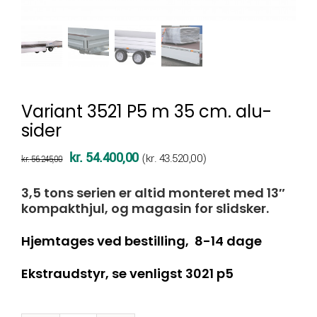
Variant 3521 P5 m 35 cm. alu-
sider
Den
Den
kr.
54.400,00
(
kr.
43.520,00
)
kr.
56.245,00
oprindelige
aktuelle
3,5 tons serien er altid monteret med 13″
pris
pris
kompakthjul, og magasin for slidsker.
var:
er:
Hjemtages ved bestilling, 8-14 dage
kr. 56.245,00.
kr. 54.400,00.
Ekstraudstyr, se venligst 3021 p5