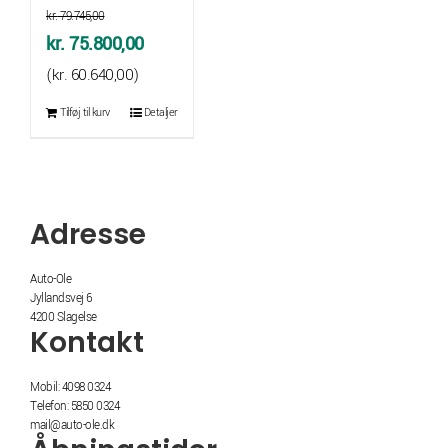
kr.
79.745,00
Den
Den
kr.
75.800,00
oprindelige
aktuelle
(
kr.
60.640,00
)
pris
pris
Tilføj til kurv
Detaljer
var:
er:
kr. 79.745,00.
kr. 75.800,00.
Adresse
Auto-Ole
Jyllandsvej 6
4200 Slagelse
Kontakt
Mobil: 4098 0324
Telefon: 5850 0324
mail@auto-ole.dk