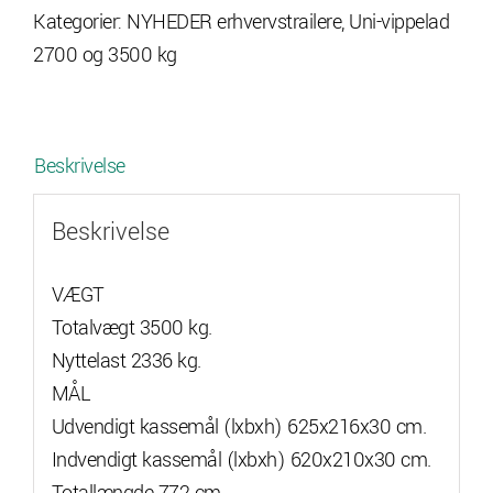
Kategorier:
NYHEDER erhvervstrailere
,
Uni-vippelad
trailer,
2700 og 3500 kg
3
aksler
m
bladfjedre
Beskrivelse
antal
Beskrivelse
VÆGT
Totalvægt 3500 kg.
Nyttelast 2336 kg.
MÅL
Udvendigt kassemål (lxbxh) 625x216x30 cm.
Indvendigt kassemål (lxbxh) 620x210x30 cm.
Totallængde 772 cm.