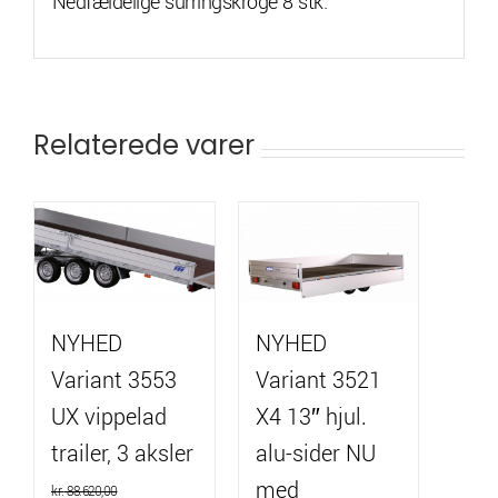
Nedfældelige surringskroge 8 stk.
Relaterede varer
NYHED
NYHED
Variant 3553
Variant 3521
UX vippelad
X4 13″ hjul.
trailer, 3 aksler
alu-sider NU
med
kr.
88.620,00