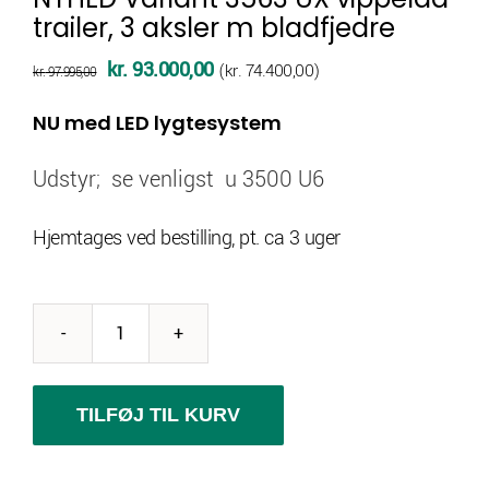
trailer, 3 aksler m bladfjedre
Den
Den
kr.
93.000,00
(
kr.
74.400,00
)
kr.
97.995,00
oprindelige
aktuelle
NU med LED lygtesystem
pris
pris
var:
er:
Udstyr; se venligst u 3500 U6
kr. 97.995,00.
kr. 93.000,00.
Hjemtages ved bestilling, pt. ca 3 uger
NYHED
Variant
3563
TILFØJ TIL KURV
UX
vippelad