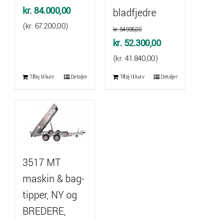
Den
Den
kr.
84.000,00
bladfjedre
oprindelige
aktuelle
(
kr.
67.200,00
)
kr.
54.995,00
pris
pris
Den
Den
kr.
52.300,00
var:
er:
oprindelige
aktuelle
(
kr.
41.840,00
)
kr. 88.620,00.
kr. 84.000,00.
pris
pris
Tilføj til kurv
Detaljer
Tilføj til kurv
Detaljer
var:
er:
kr. 54.995,00.
kr. 52.300,00.
3517 MT
maskin & bag-
tipper, NY og
BREDERE,