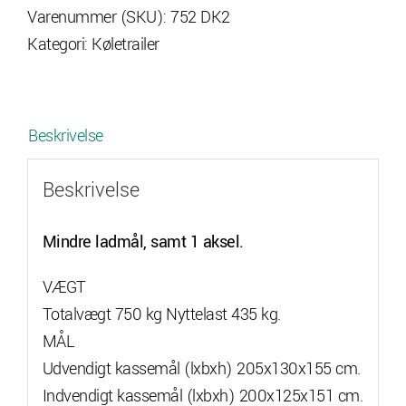
Varenummer (SKU):
752 DK2
antal
Kategori:
Køletrailer
Beskrivelse
Beskrivelse
Mindre ladmål, samt 1 aksel.
VÆGT
Totalvægt 750 kg Nyttelast 435 kg.
MÅL
Udvendigt kassemål (lxbxh) 205x130x155 cm.
Indvendigt kassemål (lxbxh) 200x125x151 cm.