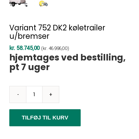
Variant 752 DK2 køletrailer
u/bremser
kr.
58.745,00
(
kr.
46.996,00
)
hjemtages ved bestilling,
pt 7 uger
Variant
752
DK2
TILFØJ TIL KURV
køletrailer
u/bremser