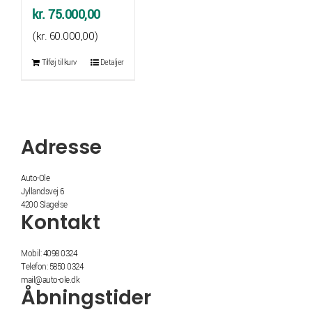
Den
Den
kr.
75.000,00
oprindelige
aktuelle
(
kr.
60.000,00
)
pris
pris
Tilføj til kurv
Detaljer
var:
er:
kr. 79.245,00.
kr. 75.000,00.
Adresse
Auto-Ole
Jyllandsvej 6
4200 Slagelse
Kontakt
Mobil: 4098 0324
Telefon: 5850 0324
mail@auto-ole.dk
Åbningstider