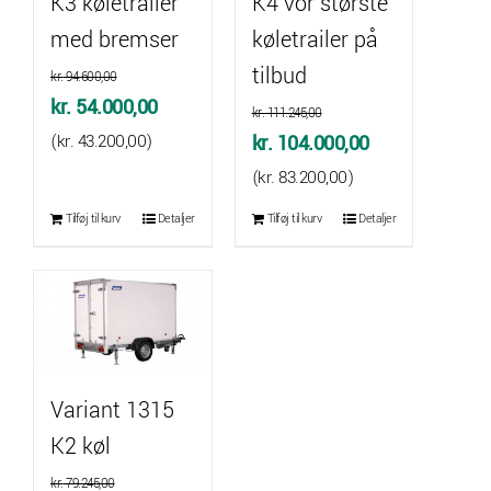
K3 køletrailer
K4 vor største
med bremser
køletrailer på
tilbud
kr.
94.600,00
Den
Den
kr.
54.000,00
kr.
111.245,00
oprindelige
aktuelle
Den
Den
(
kr.
43.200,00
)
kr.
104.000,00
pris
pris
oprindelige
aktuelle
(
kr.
83.200,00
)
var:
er:
pris
pris
Tilføj til kurv
Detaljer
Tilføj til kurv
Detaljer
kr. 94.600,00.
kr. 54.000,00.
var:
er:
kr. 111.245,00.
kr. 104.000,00
Variant 1315
K2 køl
kr.
79.245,00