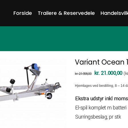
Forside
Trailere & Reservedele
Handelsvil
Variant Ocean
Den
De
kr.
21.000,00
(
kr
kr.
21.995,00
oprindelige
akt
Hjemtages ved bestilling, 8 – 14 
pris
pri
var:
er:
Ekstra udstyr inkl mom
kr. 21.995,00.
kr
El-spil komplet m batte
Surringsbeslag, pr stk