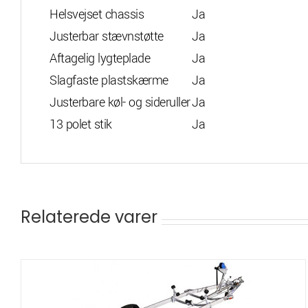
Helsvejset chassis
Ja
Justerbar stævnstøtte
Ja
Aftagelig lygteplade
Ja
Slagfaste plastskærme
Ja
Justerbare køl- og sideruller
Ja
13 polet stik
Ja
Relaterede varer