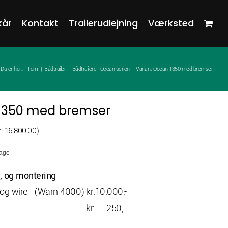
kår
Kontakt
Trailerudlejning
Værksted
Du er her::
Hjem
Bådtrailer
Bådtrailere - Ocean-serien
Variant Ocean 1350 med bremser
 1350 med bremser
n
.
16.800,00
)
uelle
dage
s
s, og montering
. 21.000,00.
ri og wire (Warn 4000)
kr.10.000,-
kr. 250,-