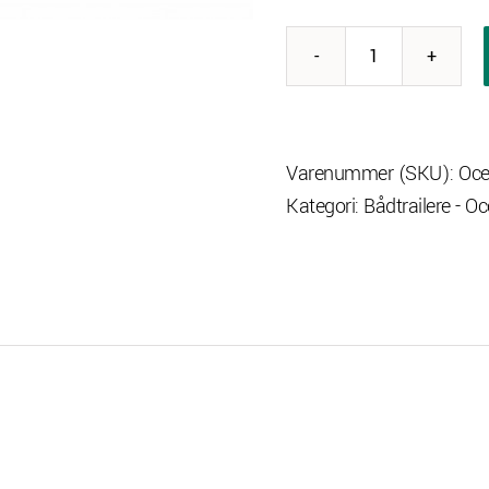
Variant
Ocean
1350
med
Varenummer (SKU):
Oce
bremser
Kategori:
Bådtrailere - O
antal