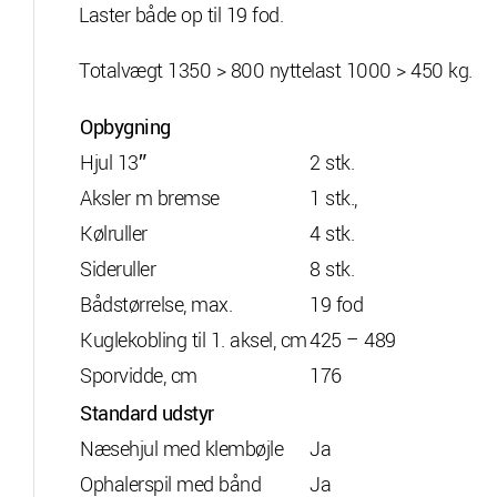
Laster både op til 19 fod.
Totalvægt 1350 > 800 nyttelast 1000 > 450 kg.
Opbygning
Hjul 13″
2 stk.
Aksler m bremse
1 stk.,
Kølruller
4 stk.
Sideruller
8 stk.
Bådstørrelse, max.
19 fod
Kuglekobling til 1. aksel, cm
425 – 489
Sporvidde, cm
176
Standard udstyr
Næsehjul med klembøjle
Ja
Ophalerspil med bånd
Ja