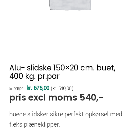
Alu- slidske 150×20 cm. buet,
400 kg. pr.par
Den
Den
kr.
675,00
(
kr.
540,00
)
kr.
995,00
pris excl moms 540,-
oprindelige
aktuelle
pris
pris
buede slidsker sikre perfekt opkørsel med
var:
er:
f.eks plæneklipper.
kr. 995,00.
kr. 675,00.