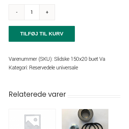
Alu-
slidske
150x20
TILFØJ TIL KURV
cm.
buet,
Varenummer (SKU):
Slidske 150x20 buet Va
400
Kategori:
Reservedele universale
kg.
pr.par
antal
Relaterede varer