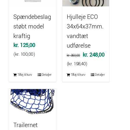
Spændebeslag
Hjulleje ECO
støbt model
34x64x37mm.
kraftig
vandtæt
kr.
125,00
udførelse
Den
Den
(
kr.
100,00
)
kr.
248,00
kr.
360,00
oprindelige
aktuelle
(
kr.
198,40
)
pris
pris
Tilføj til kurv
Detaljer
Tilføj til kurv
Detaljer
var:
er:
kr. 360,00.
kr. 248,00.
Trailernet