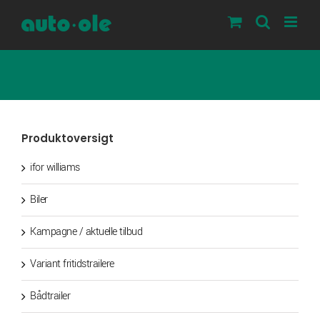
Skip
to
content
Produktoversigt
ifor williams
Biler
Kampagne / aktuelle tilbud
Variant fritidstrailere
Bådtrailer