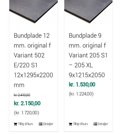
Bundplade 12
Bundplade 9
mm. original f
mm. original f
Variant 502
Variant 205 S1
E/220 S1
– 205 XL
12x1295x2200
9x1215x2050
mm
kr.
1.530,00
(
kr.
1.224,00
)
kr.
2.410,00
Den
Den
kr.
2.150,00
oprindelige
aktuelle
(
kr.
1.720,00
)
pris
pris
Tilføj til kurv
Detaljer
Tilføj til kurv
Detaljer
var:
er: