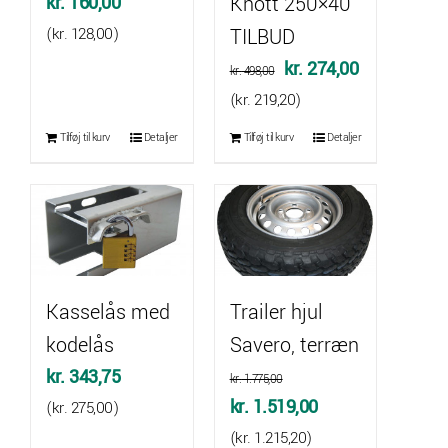
kr.
160,00
Knott 250×40
(
kr.
128,00
)
TILBUD
Den
Den
kr.
274,00
kr.
498,00
oprindelige
aktuelle
(
kr.
219,20
)
pris
pris
Tilføj til kurv
Detaljer
Tilføj til kurv
Detaljer
var:
er:
kr. 498,00.
kr. 274,00.
Kasselås med
Trailer hjul
kodelås
Savero, terræn
kr.
343,75
kr.
1.775,00
Den
Den
kr.
1.519,00
(
kr.
275,00
)
oprindelige
aktuelle
(
kr.
1.215,20
)