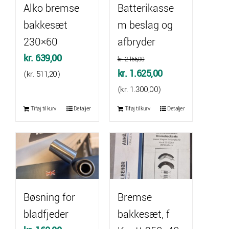
Alko bremse
Batterikasse
bakkesæt
m beslag og
230×60
afbryder
kr.
639,00
kr.
2.166,00
Den
Den
kr.
1.625,00
(
kr.
511,20
)
oprindelige
aktuelle
(
kr.
1.300,00
)
pris
pris
Tilføj til kurv
Detaljer
Tilføj til kurv
Detaljer
var:
er:
kr. 2.166,00.
kr. 1.625,00.
Bøsning for
Bremse
bladfjeder
bakkesæt, f