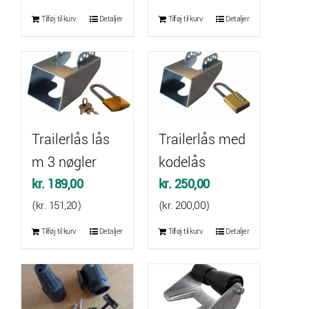
pris
pris
Tilføj til kurv
Detaljer
Tilføj til kurv
Detaljer
var:
er:
kr. 1.775,00.
kr. 1.519,00.
Trailerlås lås
Trailerlås med
m 3 nøgler
kodelås
kr.
189,00
kr.
250,00
(
kr.
151,20
)
(
kr.
200,00
)
Tilføj til kurv
Detaljer
Tilføj til kurv
Detaljer