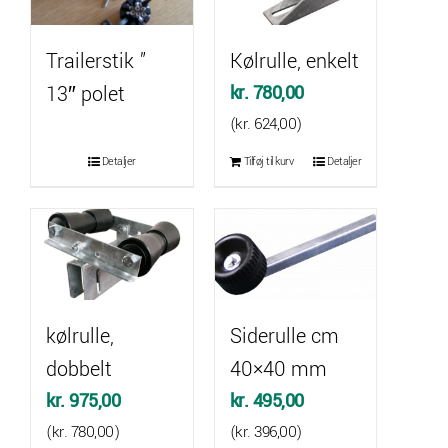
Trailerstik ”
Kølrulle, enkelt
13″ polet
kr.
780,00
(
kr.
624,00
)
Detaljer
Tilføj til kurv
Detaljer
kølrulle,
Siderulle cm
dobbelt
40×40 mm
kr.
975,00
kr.
495,00
(
kr.
780,00
)
(
kr.
396,00
)