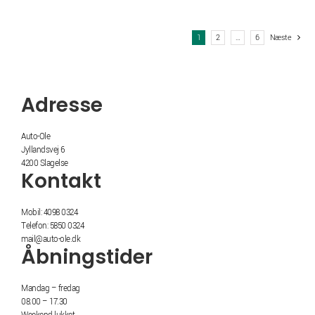
kr. 2.410,00.
kr. 2.150,00.
1
2
…
6
Næste
Adresse
Auto-Ole
Jyllandsvej 6
4200 Slagelse
Kontakt
Mobil: 4098 0324
Telefon: 5850 0324
mail@auto-ole.dk
Åbningstider
Mandag – fredag
08.00 – 17.30