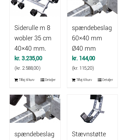
Siderulle m 8
spændebeslag
wobler 35 cm
60×40 mm
40×40 mm.
Ø40 mm
kr.
3.235,00
kr.
144,00
(
kr.
2.588,00
)
(
kr.
115,20
)
Tilføj til kurv
Detaljer
Tilføj til kurv
Detaljer
spændebeslag
Stævnstøtte