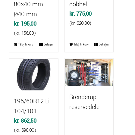
80×40 mm
dobbelt
Ø40 mm
kr.
775,00
kr.
195,00
(
kr.
620,00
)
(
kr.
156,00
)
Tilføj til kurv
Detaljer
Tilføj til kurv
Detaljer
Brenderup
195/60R12 Li
reservedele.
104/101
kr.
862,50
(
kr.
690,00
)