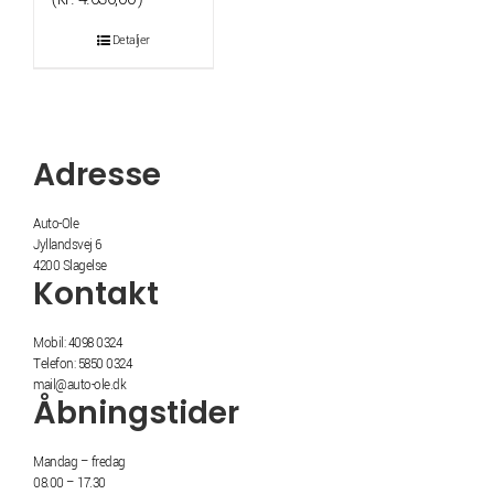
pris
pris
Detaljer
var:
er:
kr. 6.770,00.
kr. 5.795,00.
Adresse
Auto-Ole
Jyllandsvej 6
4200 Slagelse
Kontakt
Mobil: 4098 0324
Telefon: 5850 0324
mail@auto-ole.dk
Åbningstider
Mandag – fredag
08.00 – 17.30