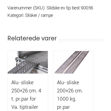
4
Varenummer (SKU):
Slidske ev tip best 90056
t.
Kategori:
Slisker / rampe
pr.par
universal
antal
Relaterede varer
Alu- sliske
Alu- sliske
250×26 cm. 4
200×26 cm.
t. pr.par for
1000 kg.
Va. tiptrailer
pr.par