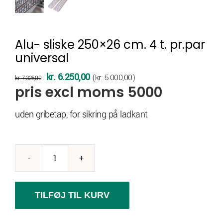
Alu- sliske 250×26 cm. 4 t. pr.par
universal
Den
Den
kr.
6.250,00
(
kr.
5.000,00
)
kr.
7.325,00
pris excl moms 5000
oprindelige
aktuelle
pris
pris
uden gribetap, for sikring på ladkant
var:
er:
kr. 7.325,00.
kr. 6.250,00.
Alu-
sliske
250x26
TILFØJ TIL KURV
cm.