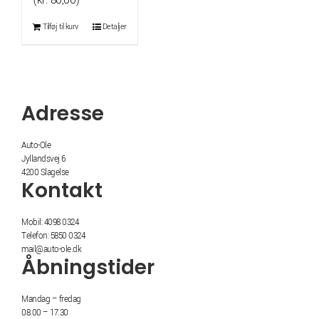
(
kr.
80,00
)
pris
pris
Tilføj til kurv
Detaljer
var:
er:
kr. 125,00.
kr. 100,00.
Adresse
Auto-Ole
Jyllandsvej 6
4200 Slagelse
Kontakt
Mobil: 4098 0324
Telefon: 5850 0324
mail@auto-ole.dk
Åbningstider
Mandag – fredag
08.00 – 17.30