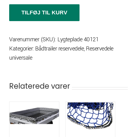
m
lygter
TILFØJ TIL KURV
antal
Varenummer (SKU):
Lygteplade 40121
Kategorier:
Bådtrailer reservedele
,
Reservedele
universale
Relaterede varer