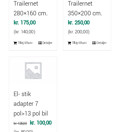
Trailernet
Trailernet
280×160 cm.
350×200 cm.
kr.
175,00
kr.
250,00
(
kr.
140,00
)
(
kr.
200,00
)
Tilføj til kurv
Detaljer
Tilføj til kurv
Detaljer
El- stik
adapter 7
pol>13 pol bil
Den
Den
kr.
100,00
kr.
125,00
oprindelige
aktuelle