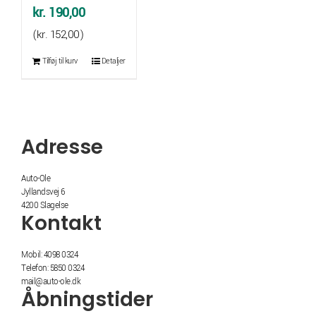
kr.
190,00
(
kr.
152,00
)
Tilføj til kurv
Detaljer
Adresse
Auto-Ole
Jyllandsvej 6
4200 Slagelse
Kontakt
Mobil: 4098 0324
Telefon: 5850 0324
mail@auto-ole.dk
Åbningstider