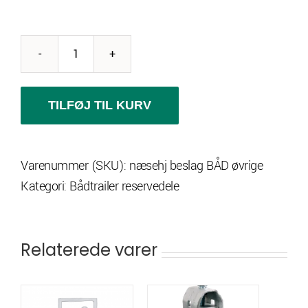
Næsehjulsbeslag
til
bådtrailer
TILFØJ TIL KURV
antal
Varenummer (SKU):
næsehj beslag BÅD øvrige
Kategori:
Bådtrailer reservedele
Relaterede varer