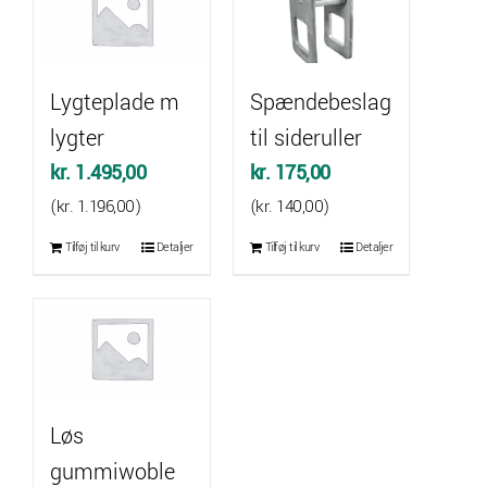
Lygteplade m
Spændebeslag
lygter
til sideruller
kr.
1.495,00
kr.
175,00
(
kr.
1.196,00
)
(
kr.
140,00
)
Tilføj til kurv
Detaljer
Tilføj til kurv
Detaljer
Løs
gummiwoble