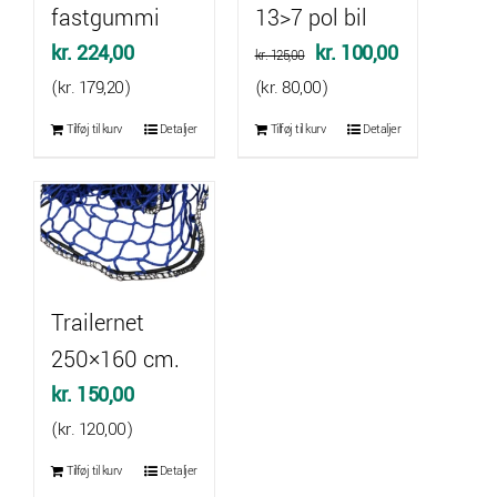
fastgummi
13>7 pol bil
Den
Den
kr.
224,00
kr.
100,00
kr.
125,00
oprindelige
aktuelle
(
kr.
179,20
)
(
kr.
80,00
)
pris
pris
Tilføj til kurv
Detaljer
Tilføj til kurv
Detaljer
var:
er:
kr. 125,00.
kr. 100,00.
Trailernet
250×160 cm.
kr.
150,00
(
kr.
120,00
)
Tilføj til kurv
Detaljer