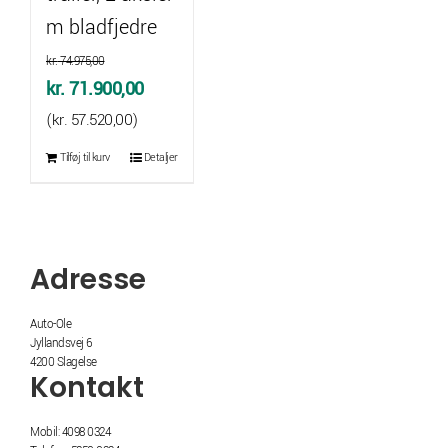
m bladfjedre
kr.
74.975,00
Den
Den
kr.
71.900,00
oprindelige
aktuelle
(
kr.
57.520,00
)
pris
pris
Tilføj til kurv
Detaljer
var:
er:
kr. 74.975,00.
kr. 71.900,00.
Adresse
Auto-Ole
Jyllandsvej 6
4200 Slagelse
Kontakt
Mobil: 4098 0324