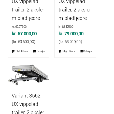
UX vippelad
UX vippelad
trailer, 2 aksler
trailer, 2 aksler
m bladfjedre
m bladfjedre
kr.
69.975,00
kr.
82.475,00
Den
Den
Den
Den
kr.
67.000,00
kr.
79.000,00
oprindelige
aktuelle
oprindelige
aktuelle
(
kr.
53.600,00
)
(
kr.
63.200,00
)
pris
pris
pris
pris
Tilføj til kurv
Detaljer
Tilføj til kurv
Detaljer
var:
er:
var:
er:
kr. 69.975,00.
kr. 67.000,00.
kr. 82.475,00.
kr. 79.000,00.
Variant 3552
UX vippelad
trailer, 2 aksler