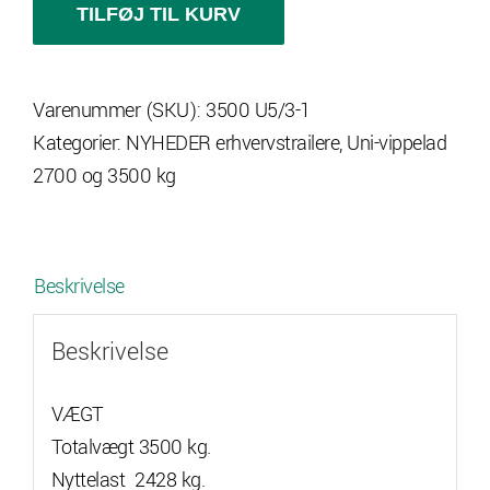
3553
TILFØJ TIL KURV
UX
vippelad
Varenummer (SKU):
3500 U5/3-1
trailer,
Kategorier:
NYHEDER erhvervstrailere
,
Uni-vippelad
3
2700 og 3500 kg
aksler
antal
Beskrivelse
Beskrivelse
VÆGT
Totalvægt 3500 kg.
Nyttelast 2428 kg.