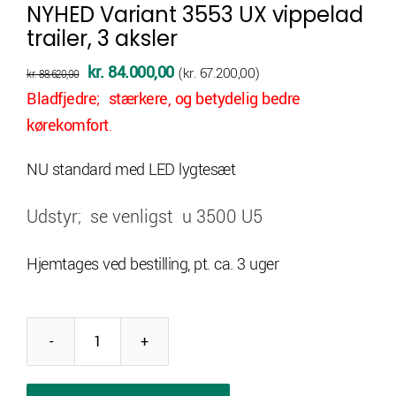
NYHED Variant 3553 UX vippelad
trailer, 3 aksler
Den
Den
kr.
84.000,00
(
kr.
67.200,00
)
kr.
88.620,00
oprindelige
aktuelle
Bladfjedre; stærkere, og betydelig bedre
pris
pris
kørekomfort
.
var:
er:
NU standard med LED lygtesæt
kr. 88.620,00.
kr. 84.000,00.
Udstyr; se venligst u 3500 U5
Hjemtages ved bestilling, pt. ca. 3 uger
NYHED
Variant