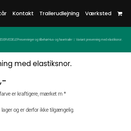
kår
Kontakt
Trailerudlejning
Værksted
ESERVEDELE
Presenninger og tilbehør
Hus- og havetrailer
Variant presenning med elastiksnor.
ing med elastiksnor.
,-
farve er kraftigere, mærket m *
 lager og er derfor ikke tilgængelig.