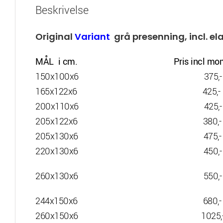
Beskrivelse
Original
Variant
grå presenning, incl. ela
MÅL i cm. Pris incl mo
150x100x6 375,-
165x122x6 425,-
200x110x6 425,-
205x122x6 380,-
205x130x6 475,-
220x130x6 450,-
260x130x6 550,-
244x150x6 680,-
260x150x6 1025,- model m sort e