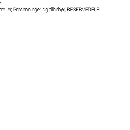
A
railer
,
Presenninger og tilbehør
,
RESERVEDELE