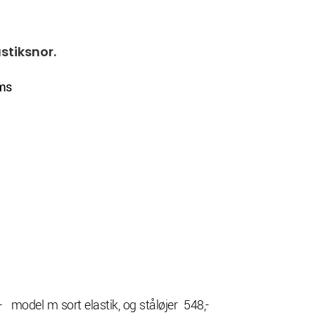
stiksnor.
ms
lastik, og ståløjer 548,-