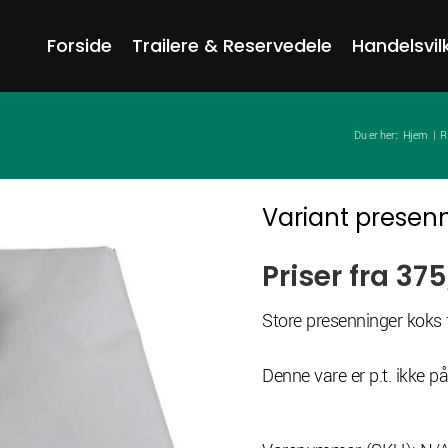
Forside
Trailere & Reservedele
Handelsvil
Du er her::
Hjem
R
Variant presenn
Priser fra 375
Store presenninger koks 
Denne vare er p.t. ikke på