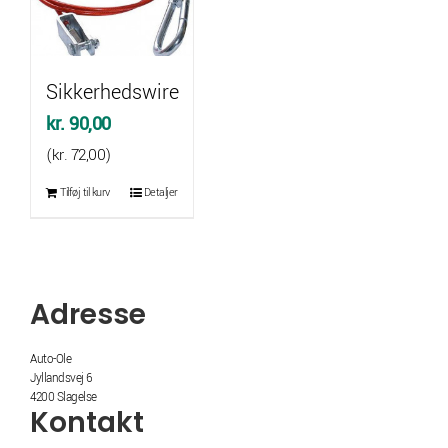
Sikkerhedswire
kr.
90,00
(
kr.
72,00
)
Tilføj til kurv
Detaljer
Adresse
Auto-Ole
Jyllandsvej 6
4200 Slagelse
Kontakt