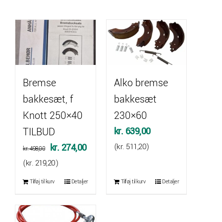
Bremse
Alko bremse
bakkesæt, f
bakkesæt
Knott 250×40
230×60
TILBUD
kr.
639,00
Den
Den
kr.
274,00
(
kr.
511,20
)
kr.
498,00
oprindelige
aktuelle
(
kr.
219,20
)
pris
pris
Tilføj til kurv
Detaljer
Tilføj til kurv
Detaljer
var:
er:
kr. 498,00.
kr. 274,00.