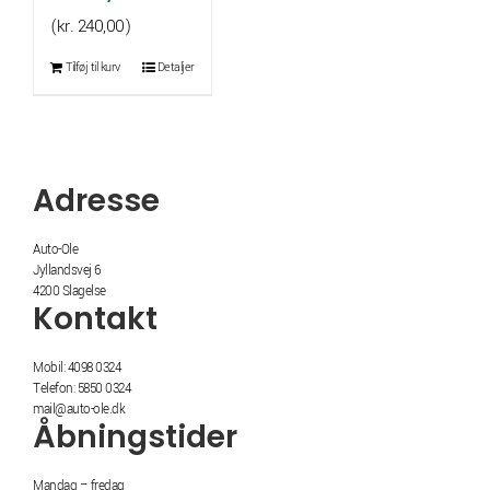
(
kr.
240,00
)
Tilføj til kurv
Detaljer
Adresse
Auto-Ole
Jyllandsvej 6
4200 Slagelse
Kontakt
Mobil: 4098 0324
Telefon: 5850 0324
mail@auto-ole.dk
Åbningstider
Mandag – fredag