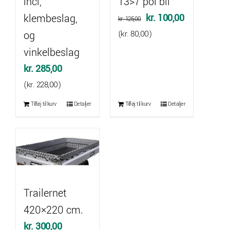
incl,
13>7 pol bil
Den
Den
klembeslag,
kr.
100,00
kr.
125,00
oprindelige
aktuelle
og
(
kr.
80,00
)
pris
pris
vinkelbeslag
var:
er:
kr.
285,00
kr. 125,00.
kr. 100,00.
(
kr.
228,00
)
Tilføj til kurv
Detaljer
Tilføj til kurv
Detaljer
Trailernet
420×220 cm.
kr.
300,00