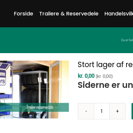
Forside
Trailere & Reservedele
Handelsvil
Du er her:
Stort lager af r
kr.
0,00
(
kr.
0,00
)
Siderne er u
Stort
lager