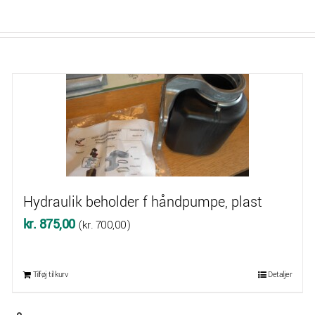
Hydraulik beholder f håndpumpe, plast
kr.
875,00
(
kr.
700,00
)
Tilføj til kurv
Detaljer