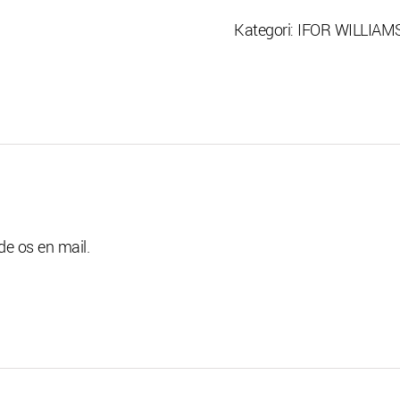
af
reservedele
Kategori:
IFOR WILLIAMS,
antal
de os en mail.