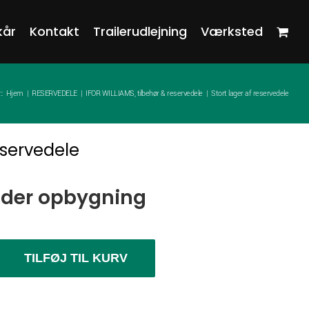
kår
Kontakt
Trailerudlejning
Værksted
:
Hjem
RESERVEDELE
IFOR WILLIAMS, tilbehør & reservedele
Stort lager af reservedele
eservedele
nder opbygning
TILFØJ TIL KURV