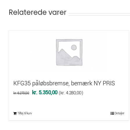
Relaterede varer
KFG35 påløbsbremse, bemærk NY PRIS
Den
Den
kr.
5.350,00
(
kr.
4.280,00
)
kr.
6.270,00
oprindelige
aktuelle
pris
pris
Tilføj til kurv
Detaljer
var:
er:
kr. 6.270,00.
kr. 5.350,00.