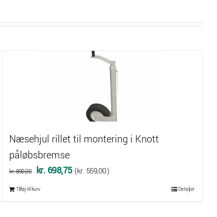
Næsehjul rillet til montering i Knott
påløbsbremse
Den
Den
kr.
698,75
(
kr.
559,00
)
kr.
890,00
oprindelige
aktuelle
Tilføj til kurv
Detaljer
pris
pris
var:
er: