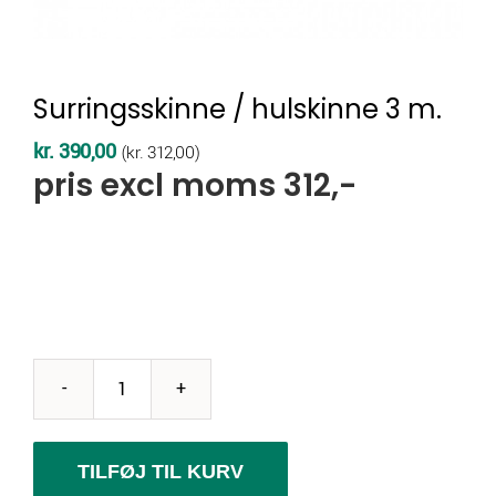
Surringsskinne / hulskinne 3 m.
kr.
390,00
(
kr.
312,00
)
pris excl moms 312,-
Surringsskinne
/
hulskinne
TILFØJ TIL KURV