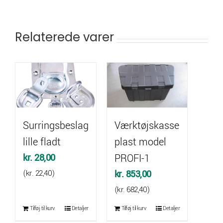
Relaterede varer
Surringsbeslag
Værktøjskasse
lille fladt
plast model
kr.
28,00
PROFI-1
(
kr.
22,40
)
kr.
853,00
(
kr.
682,40
)
Tilføj til kurv
Detaljer
Tilføj til kurv
Detaljer