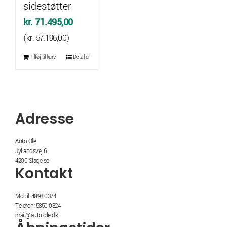
sidestøtter
kr.
71.495,00
(
kr.
57.196,00
)
Tilføj til kurv
Detaljer
Adresse
Auto-Ole
Jyllandsvej 6
4200 Slagelse
Kontakt
Mobil: 4098 0324
Telefon: 5850 0324
mail@auto-ole.dk