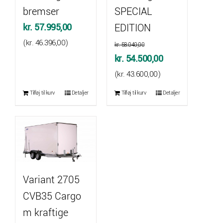
bremser
SPECIAL
kr.
57.995,00
EDITION
(
kr.
46.396,00
)
kr.
58.040,00
Den
Den
kr.
54.500,00
oprindelige
aktuelle
(
kr.
43.600,00
)
pris
pris
Tilføj til kurv
Detaljer
Tilføj til kurv
Detaljer
var:
er:
kr. 58.040,00.
kr. 54.500,00.
Variant 2705
CVB35 Cargo
m kraftige