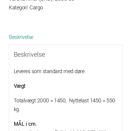
Kategori:
Cargo
med
bremser
antal
Beskrivelse
Beskrivelse
Leveres som standard med døre.
Vægt
Totalvægt 2000 > 1450, Nyttelast 1450 > 550
kg.
MÅL i cm.