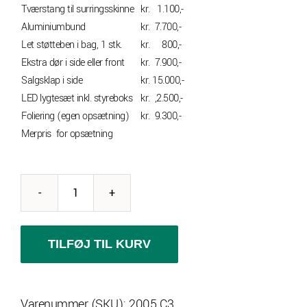
Tværstang til surringsskinne
kr. 1.100,-
Aluminiumbund
kr. 7.700,-
Let støtteben i bag, 1 stk.
kr. 800,-
Ekstra dør i side eller front
kr. 7.900,-
Salgsklap i side
kr. 15.000,-
LED lygtesæt inkl. styreboks
kr. ,2.500,-
Foliering (egen opsætning)
kr. 9.300,-
Merpris for opsætning
Variant
2017
C3
TILFØJ TIL KURV
Classic,
Cargo
Varenummer (SKU):
2005 C3
trailer