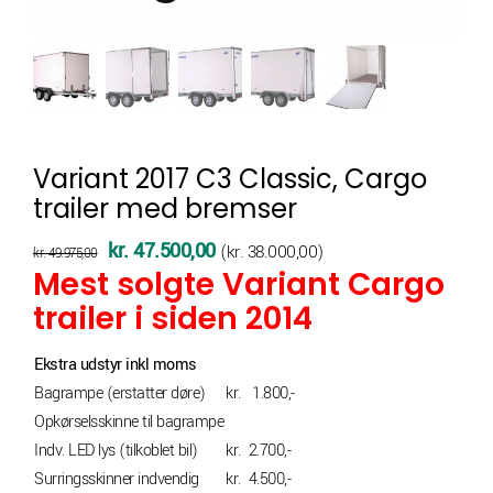
Variant 2017 C3 Classic, Cargo
trailer med bremser
Den
Den
kr.
47.500,00
(
kr.
38.000,00
)
kr.
49.975,00
Mest solgte Variant Cargo
oprindelige
aktuelle
trailer i siden 2014
pris
pris
var:
er:
Ekstra udstyr inkl moms
kr. 49.975,00.
kr. 47.500,00.
Bagrampe (erstatter døre)
kr. 1.800,-
Opkørselsskinne til bagrampe
Indv. LED lys (tilkoblet bil)
kr. 2.700,-
Surringsskinner indvendig
kr. 4.500,-