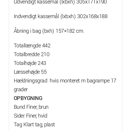
Udvendigt kassemål (lxbxh) 305x171x190
Indvendigt kassemål (lxbxh) 302x168x188
Åbning i bag (bxh) 157×182 cm.
Totallængde 442
Totalbredde 210
Totalhøjde 243
Læssehøjde 55
Hældningsgrad hvis monteret m bagrampe 17
grader
OPBYGNING
Bund
Finer, brun
Sider Finer, hvid
Tag Klart tag, plast