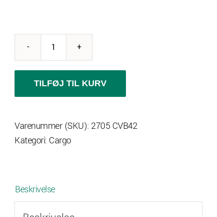
Variant
2705
CVB42
TILFØJ TIL KURV
Cargo
m
Varenummer (SKU):
2705 CVB42
kraftige
Kategori:
Cargo
sidestøtter
antal
Beskrivelse