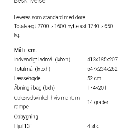
Beskrivelse
Leveres som standard med døre.
Totalvægt 2700 > 1600 nyttelast 1740 > 650
kg.
Mål i cm.
Indvendigt ladmål (lxbxh)
413x185x207
Totalmål (lxbxh)
547x234x262
Læssehøjde
52 cm
Åbning i bag (bxh)
174×201
Opkørselsvinkel hvis mont. m
14 grader
rampe
Opbygning
Hjul 13″
4 stk.