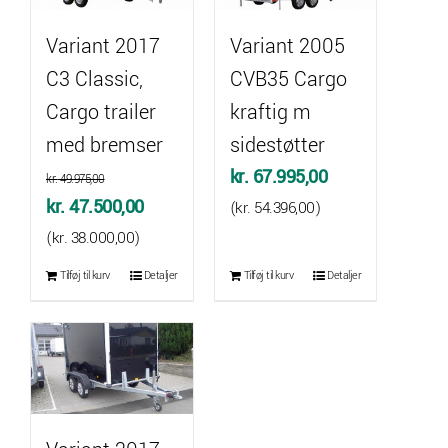
Variant 2017
Variant 2005
C3 Classic,
CVB35 Cargo
Cargo trailer
kraftig m
med bremser
sidestøtter
kr.
67.995,00
kr.
49.975,00
Den
Den
kr.
47.500,00
(
kr.
54.396,00
)
oprindelige
aktuelle
(
kr.
38.000,00
)
pris
pris
Tilføj til kurv
Detaljer
Tilføj til kurv
Detaljer
var:
er:
kr. 49.975,00.
kr. 47.500,00.