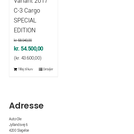
Variant 2017
C-3 Cargo
SPECIAL
EDITION
kr.
58.040,00
Den
Den
kr.
54.500,00
oprindelige
aktuelle
(
kr.
43.600,00
)
pris
pris
Tilføj til kurv
Detaljer
var:
er:
kr. 58.040,00.
kr. 54.500,00.
Adresse
Auto-Ole
Jyllandsvej 6
4200 Slagelse