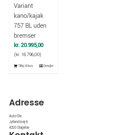
Variant
kano/kajak
757 BL uden
bremser
kr.
20.995,00
(
kr.
16.796,00
)
Tilføj til kurv
Detaljer
Adresse
Auto-Ole
Jyllandsvej 6
4200 Slagelse