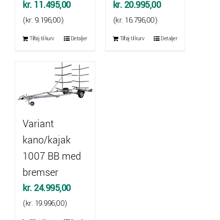
kr.
11.495,00
kr.
20.995,00
(
kr.
9.196,00
)
(
kr.
16.796,00
)
Tilføj til kurv
Detaljer
Tilføj til kurv
Detaljer
Variant
kano/kajak
1007 BB med
bremser
kr.
24.995,00
(
kr.
19.996,00
)