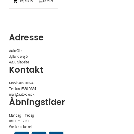
Tilføj til kurv
Detaljer
Adresse
Auto-Ole
Jyllandsvej 6
4200 Slagelse
Kontakt
Mobil: 4098 0324
Telefon: 5850 0324
mail@auto-ole.dk
Åbningstider
Mandag – fredag
08.00 – 17.30
Weekend lukket