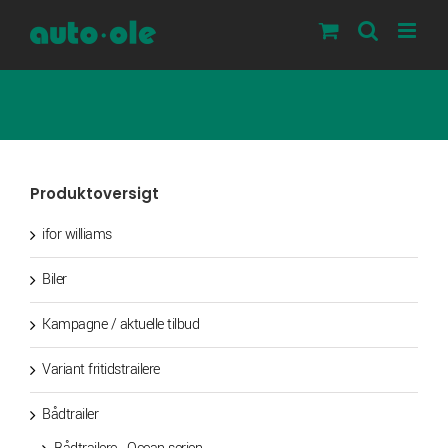
Skip
to
content
Produktoversigt
ifor williams
Biler
Kampagne / aktuelle tilbud
Variant fritidstrailere
Bådtrailer