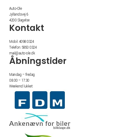
Auto-Ole
Jyllandsvej 6
4200 Slagelse
Kontakt
Mobil: 4098 0324
Telefon: 5850 0324
mail@auto-ole.dk
Åbningstider
Mandag – fredag
08.00 – 17.30
Weekend lukket