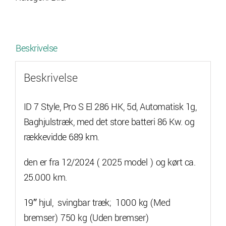
El
286
HK
Beskrivelse
antal
Beskrivelse
ID 7 Style, Pro S El 286 HK, 5d, Automatisk 1g,
Baghjulstræk, med det store batteri 86 Kw. og
rækkevidde 689 km.
den er fra 12/2024 ( 2025 model ) og kørt ca.
25.000 km.
19″ hjul, svingbar træk;
1000
kg (Med
bremser)
750
kg (Uden bremser)