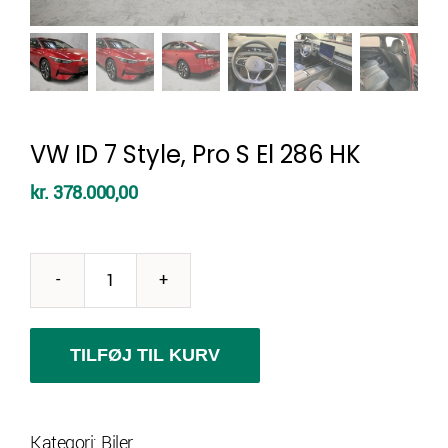
VW ID 7 Style, Pro S El 286 HK
kr.
378.000,00
VW
ID
7
TILFØJ TIL KURV
Style,
Pro
Kategori:
Biler
S