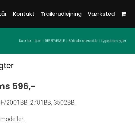
kår
Kontakt
Trailerudlejning
Værksted
Du er her::
Hjem
RESERVEDELE
Bådtrailer reservedele
Lygteplade u lygter
gter
ms 596,-
t F/2001BB, 2701BB, 3502BB.
e modeller.