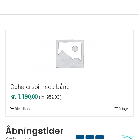
Ophalerspil med bånd
kr.
1.190,00
(
kr.
952,00
)
Tilføj til kurv
Detaljer
Åbningstider
Mandag – fredag