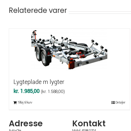
Relaterede varer
Lygteplade m lygter
kr.
1.985,00
(
kr.
1.588,00
)
Tilføj til kurv
Detaljer
Adresse
Kontakt
Auto-Ole
Mobil: 4098 0324