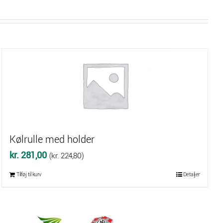
Kølrulle med holder
kr.
281,00
(
kr.
224,80
)
Tilføj til kurv
Detaljer