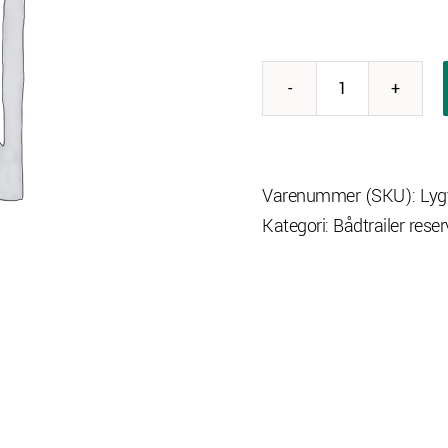
Lygteplade
u
lygter
antal
Varenummer (SKU):
Lyg
Kategori:
Bådtrailer rese