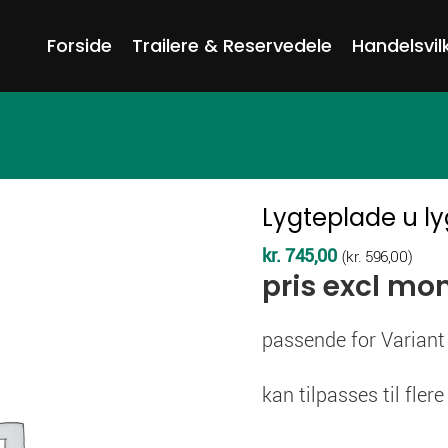
Forside
Trailere & Reservedele
Handelsvil
Lygteplade u ly
kr.
745,00
(
kr.
596,00
)
pris excl mo
passende for Varian
kan tilpasses til fler