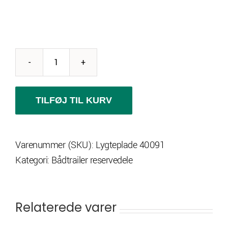
Lygteplade
u
lygter
TILFØJ TIL KURV
antal
Varenummer (SKU):
Lygteplade 40091
Kategori:
Bådtrailer reservedele
Relaterede varer