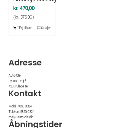
kr.
470,00
(
kr.
376,00
)
Tilføj til kurv
Detaljer
Adresse
Auto-Ole
Jyllandsvej 6
4200 Slagelse
Kontakt
Mobil: 4098 0324
Telefon: 5850 0324
mail@auto-ole.dk
Åbningstider