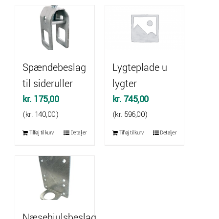
Spændebeslag
Lygteplade u
til sideruller
lygter
kr.
175,00
kr.
745,00
(
kr.
140,00
)
(
kr.
596,00
)
Tilføj til kurv
Detaljer
Tilføj til kurv
Detaljer
Næsehjulsbeslag