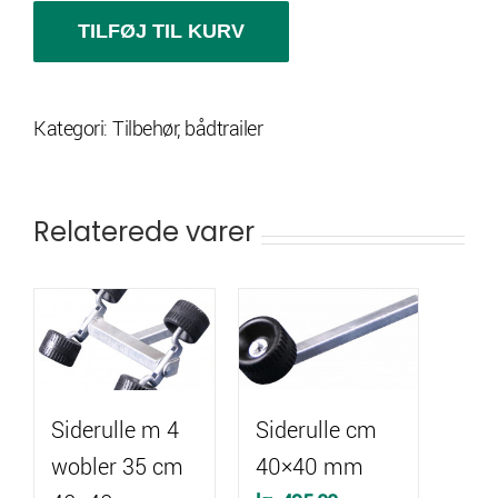
mm
TILFØJ TIL KURV
Ø40
mm
Kategori:
Tilbehør, bådtrailer
antal
Relaterede varer
Siderulle m 4
Siderulle cm
wobler 35 cm
40×40 mm