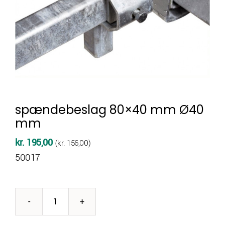
spændebeslag 80×40 mm Ø40
mm
kr.
195,00
(
kr.
156,00
)
50017
spændebeslag
80x40