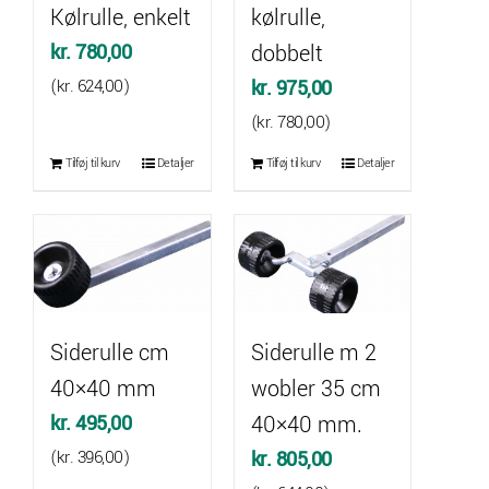
Kølrulle, enkelt
kølrulle,
kr.
780,00
dobbelt
(
kr.
624,00
)
kr.
975,00
(
kr.
780,00
)
Tilføj til kurv
Detaljer
Tilføj til kurv
Detaljer
Siderulle cm
Siderulle m 2
40×40 mm
wobler 35 cm
kr.
495,00
40×40 mm.
(
kr.
396,00
)
kr.
805,00