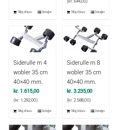
(
kr.
644,00
)
Tilføj til kurv
Detaljer
Tilføj til kurv
Detaljer
Siderulle m 4
Siderulle m 8
wobler 35 cm
wobler 35 cm
40×40 mm.
40×40 mm.
kr.
1.615,00
kr.
3.235,00
(
kr.
1.292,00
)
(
kr.
2.588,00
)
Tilføj til kurv
Detaljer
Tilføj til kurv
Detaljer