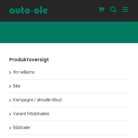
Skip
to
content
Produktoversigt
ifor williams
Biler
Kampagne / aktuelle tilbud
Variant fritidstrailere
Bådtrailer