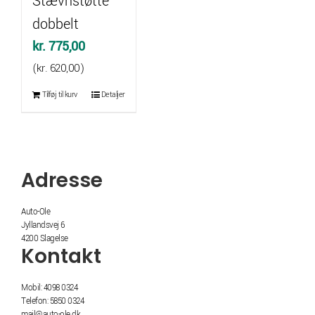
Stævnstøtte
dobbelt
kr.
775,00
(
kr.
620,00
)
Tilføj til kurv
Detaljer
Adresse
Auto-Ole
Jyllandsvej 6
4200 Slagelse
Kontakt
Mobil: 4098 0324
Telefon: 5850 0324
mail@auto-ole.dk