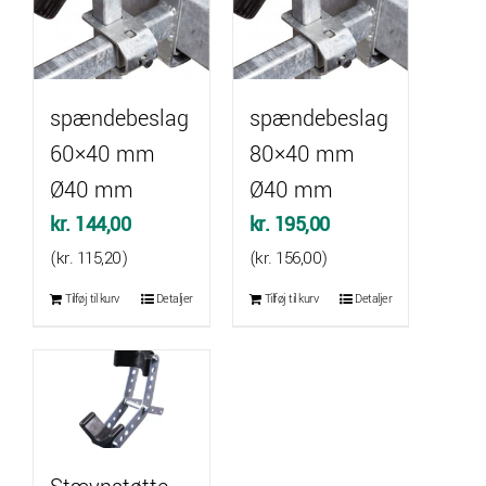
spændebeslag
spændebeslag
60×40 mm
80×40 mm
Ø40 mm
Ø40 mm
kr.
144,00
kr.
195,00
(
kr.
115,20
)
(
kr.
156,00
)
Tilføj til kurv
Detaljer
Tilføj til kurv
Detaljer