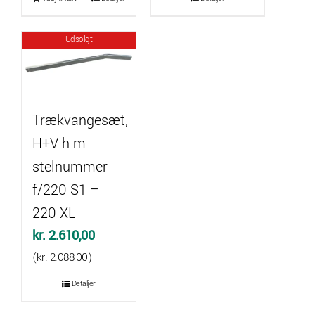
var:
er:
kr. 1.775,00.
kr. 1.519,00.
Udsolgt
Trækvangesæt,
H+V h m
stelnummer
f/220 S1 –
220 XL
kr.
2.610,00
(
kr.
2.088,00
)
Detaljer