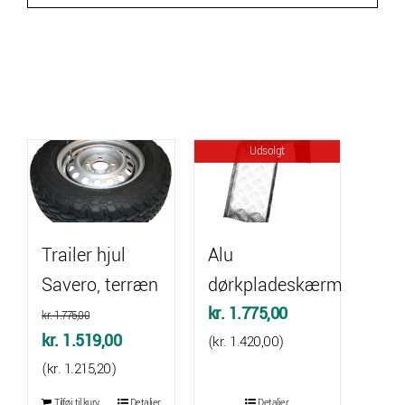
Udsolgt
Trailer hjul
Alu
Savero, terræn
dørkpladeskærm
kr.
1.775,00
kr.
1.775,00
Den
Den
kr.
1.519,00
(
kr.
1.420,00
)
oprindelige
aktuelle
(
kr.
1.215,20
)
pris
pris
Tilføj til kurv
Detaljer
Detaljer