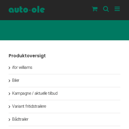
Skip
to
content
Produktoversigt
ifor williams
Biler
Kampagne / aktuelle tilbud
Variant fritidstrailere
Bådtrailer