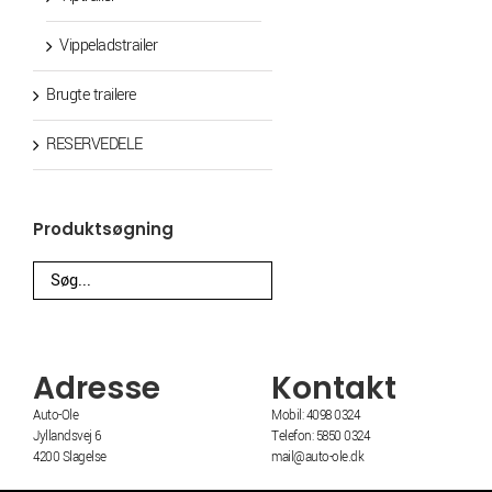
Vippeladstrailer
Brugte trailere
RESERVEDELE
Produktsøgning
Adresse
Kontakt
Auto-Ole
Mobil: 4098 0324
Jyllandsvej 6
Telefon: 5850 0324
4200 Slagelse
mail@auto-ole.dk