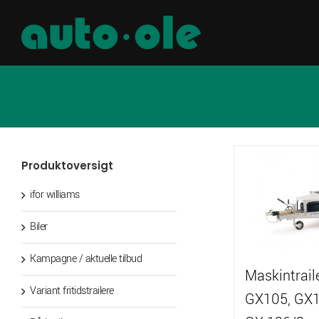
Skip
to
content
Produktoversigt
ifor williams
Biler
Kampagne / aktuelle tilbud
Maskintrail
Variant fritidstrailere
GX105, GX1