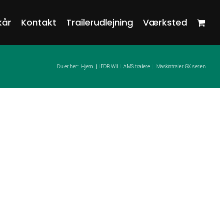
kår
Kontakt
Trailerudlejning
Værksted
Du er her::
Hjem
IFOR WILLIAMS trailere
Maskintrailer GX serien