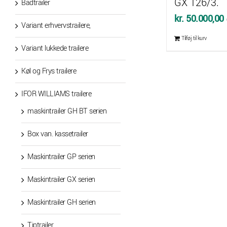
GX 126/3.
Bådtrailer
kr.
50.000,00
Variant erhvervstrailere,
Tilføj til kurv
Variant lukkede trailere
Køl og Frys trailere
IFOR WILLIAMS trailere
maskintrailer GH BT serien
Box van. kassetrailer
Maskintrailer GP serien
Maskintrailer GX serien
Maskintrailer GH serien
Tiptrailer