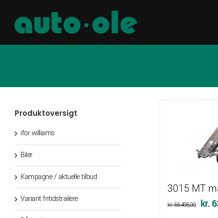
Skip
to
content
Produktoversigt
ifor williams
Biler
Kampagne / aktuelle tilbud
3015 MT ma
Variant fritidstrailere
Den
kr.
6
kr.
66.495,00