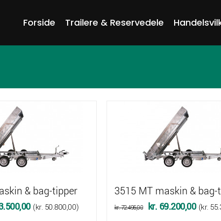
Forside
Trailere & Reservedele
Handelsvil
skin & bag-tipper
3515 MT maskin & bag-t
Den
Den
Den
3.500,00
kr.
69.200,00
(
kr.
50.800,00
)
(
kr.
55.
kr.
72.495,00