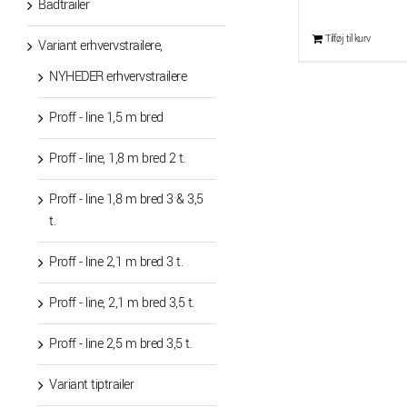
oprin
Bådtrailer
pris
Tilføj til kurv
Variant erhvervstrailere,
var:
NYHEDER erhvervstrailere
kr. 6
Proff - line 1,5 m bred
Proff - line, 1,8 m bred 2 t.
Proff - line 1,8 m bred 3 & 3,5
t.
Proff - line 2,1 m bred 3 t.
Proff - line, 2,1 m bred 3,5 t.
Proff - line 2,5 m bred 3,5 t.
Variant tiptrailer