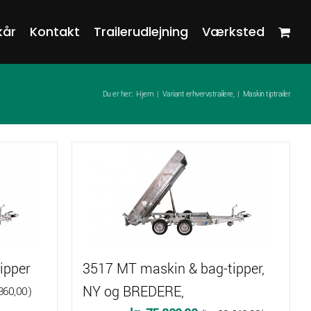
kår
Kontakt
Trailerudlejning
Værksted
Du er her::
Hjem
Variant erhvervstrailere,
Maskin tiptrailer
ipper
3517 MT maskin & bag-tipper,
NY og BREDERE,
360,00
)