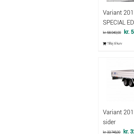
Variant 201
SPECIAL ED
Den
kr.
5
kr.
58.040,00
opri
Tilføj til kurv
pris
var:
kr. 
Variant 201
sider
Den
kr.
3
kr.
33.745,00