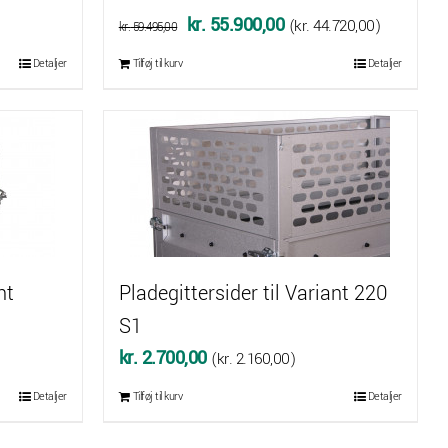
Den
Den
kr.
55.900,00
(
kr.
44.720,00
)
kr.
59.495,00
oprindelige
aktuelle
Detaljer
Tilføj til kurv
Detaljer
pris
pris
var:
er:
kr. 59.495,00.
kr. 55.900,00.
nt
Pladegittersider til Variant 220
S1
kr.
2.700,00
(
kr.
2.160,00
)
Detaljer
Tilføj til kurv
Detaljer