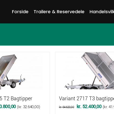
Forside
Trailere & Reservedele
Handelsvil
5 T2 Bagtipper
Variant 2717 T3 bagtipp
Den
Den
Den
0.800,00
kr.
52.400,00
(
kr.
32.640,00
)
(
kr.
41.
kr.
54.620,00