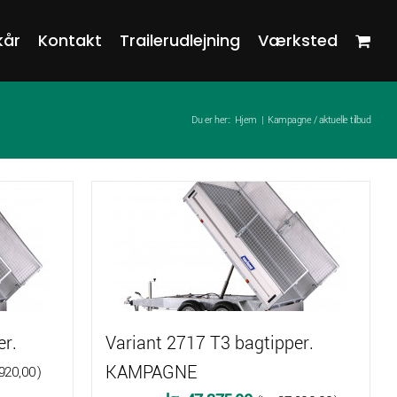
kår
Kontakt
Trailerudlejning
Værksted
Du er her::
Hjem
Kampagne / aktuelle tilbud
er.
Variant 2717 T3 bagtipper.
KAMPAGNE
920,00
)