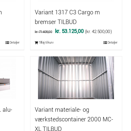
m
Variant 1317 C3 Cargo m
bremser TILBUD
Den
Den
kr.
53.125,00
(
kr.
42.500,00
)
kr.
71.405,00
oprindelige
aktuelle
Detaljer
Tilføj til kurv
Detaljer
pris
pris
var:
er:
kr. 71.405,00.
kr. 53.125,00.
 alu-
Variant materiale- og
værkstedscontainer 2000 MC-
XL TILBUD