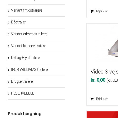
oprin
pris
Variant fritidstrailere
Tilføj til kurv
var:
Bådtrailer
kr. 4
Variant erhvervstrailere,
Variant lukkede trailere
Køl og Frys trailere
IFOR WILLIAMS trailere
Video 3-vejs
kr.
0,00
(
kr.
0,
Brugte trailere
RESERVEDELE
Tilføj til kurv
Produktsøgning