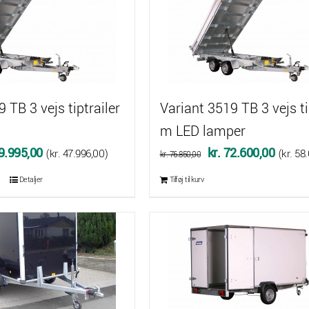
kr. 54.975,00.
kr. 52.
 TB 3 vejs tiptrailer
Variant 3519 TB 3 vejs tip
m LED lamper
Den
Den
Den
9.995,00
kr.
72.600,00
(
kr.
47.996,00
)
(
kr.
58.
kr.
76.850,00
delige
aktuelle
oprindelige
aktuell
Detaljer
Tilføj til kurv
pris
pris
pris
er:
var:
er:
2.475,00.
kr. 59.995,00.
kr. 76.850,00.
kr. 72