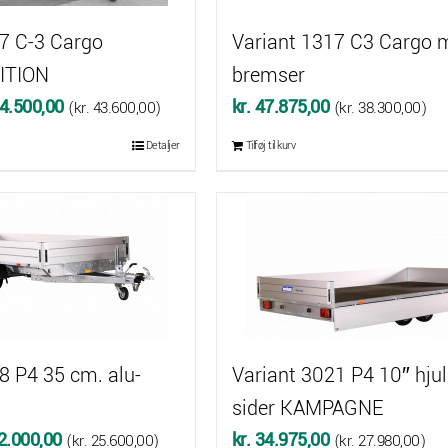
7 C-3 Cargo
Variant 1317 C3 Cargo 
ITION
bremser
Den
4.500,00
kr.
47.875,00
(
kr.
43.600,00
)
(
kr.
38.300,00
)
ndelige
aktuelle
Detaljer
Tilføj til kurv
pris
er:
58.040,00.
kr. 54.500,00.
8 P4 35 cm. alu-
Variant 3021 P4 10″ hjul.
sider KAMPAGNE
Den
2.000,00
kr.
34.975,00
(
kr.
25.600,00
)
(
kr.
27.980,00
)