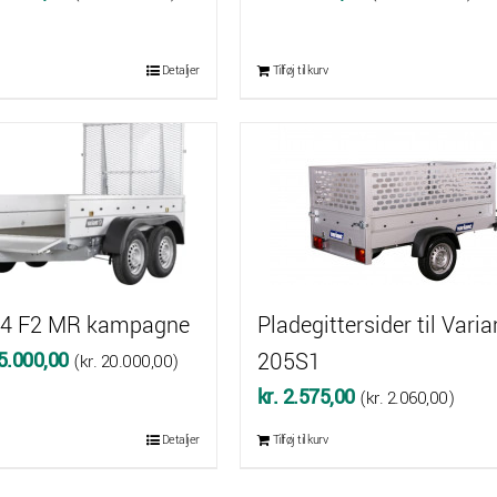
delige
aktuelle
pris
Detaljer
Tilføj til kurv
er:
3.745,00.
kr. 32.000,00.
04 F2 MR kampagne
Pladegittersider til Varia
Den
5.000,00
205S1
(
kr.
20.000,00
)
delige
aktuelle
kr.
2.575,00
(
kr.
2.060,00
)
pris
Detaljer
Tilføj til kurv
er:
6.725,00.
kr. 25.000,00.