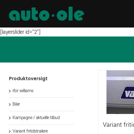
Skip
to
content
[layerslider id="2"]
Produktoversigt
ifor williams
Biler
Kampagne / aktuelle tilbud
Variant friti
Variant fritidstrailere