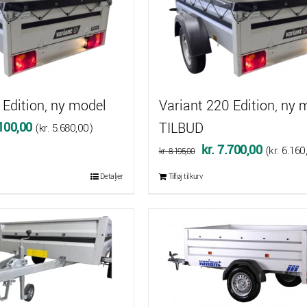
kr. 7.720,00.
kr. 7.300
 Edition, ny model
Variant 220 Edition, ny 
Den
100,00
TILBUD
(
kr.
5.680,00
)
delige
aktuelle
Den
Den
kr.
7.700,00
(
kr.
6.160
kr.
8.195,00
pris
oprindelige
aktuelle
Detaljer
Tilføj til kurv
er:
pris
pris
495,00.
kr. 7.100,00.
var:
er:
kr. 8.195,00.
kr. 7.700