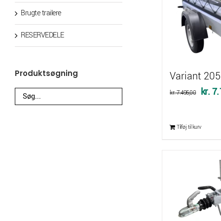
Brugte trailere
RESERVEDELE
Produktsøgning
Variant 205
Den
kr.
7.
kr.
7.495,00
oprin
pris
Tilføj til kurv
var:
kr. 7.