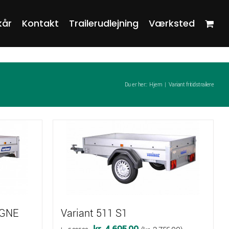
kår
Kontakt
Trailerudlejning
Værksted
Du er her::
Hjem
Variant fritidstrailere
AGNE
Variant 511 S1