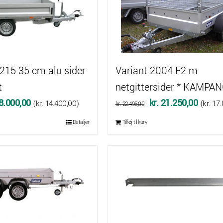
215 35 cm alu sider
Variant 2004 F2 m
t
netgittersider * KAMPA
Den
Den
Den
8.000,00
kr.
21.250,00
(
kr.
14.400,00
)
(
kr.
17.
kr.
22.495,00
delige
aktuelle
oprindelige
aktuell
Detaljer
Tilføj til kurv
pris
pris
pris
er:
var:
er:
8.995,00.
kr. 18.000,00.
kr. 22.495,00.
kr. 21.