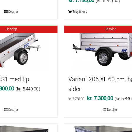
kr.
7.195,00
(
kr.
5.756,00
)
Detaljer
Tilføj til kurv
Udsolgt
Udsolgt
 S1 med tip
Variant 205 XL 60 cm. h
Den
800,00
sider
(
kr.
5.440,00
)
delige
aktuelle
Den
Den
kr.
7.300,00
(
kr.
5.840
kr.
7.720,00
pris
oprindelige
aktuelle
Detaljer
Detaljer
er:
pris
pris
.205,00.
kr. 6.800,00.
var:
er: