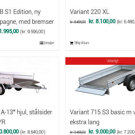
B S1 Edition, ny
Variant 220 XL
Den
Den
pagne, med bremser
kr.
8.100,00
(
kr.
6.480
kr.
8.495,00
oprindelige
aktuelle
Den
1.995,00
(
kr.
9.596,00
)
pris
pris
delige
aktuelle
Detaljer
Tilføj til kurv
var:
er:
pris
kr. 8.495,00.
kr. 8.100
er:
Udsolgt
2.495,00.
kr. 11.995,00.
A-13″ hjul, stålsider
Variant 715 S3 basic m v
YR
ekstra lang
Den
Den
Den
0.800,00
kr.
9.000,00
(
kr.
8.640,00
)
(
kr.
7.200
kr.
9.495,00