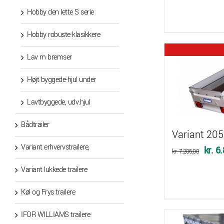
Hobby den lette S serie
Hobby robuste klasikkere
Lav m bremser
Højt byggede-hjul under
Lavtbyggede, udv.hjul
Bådtrailer
Variant 205
Variant erhvervstrailere,
Den
kr.
6.
kr.
7.205,00
oprin
Variant lukkede trailere
pris
Køl og Frys trailere
var:
kr. 7
IFOR WILLIAMS trailere