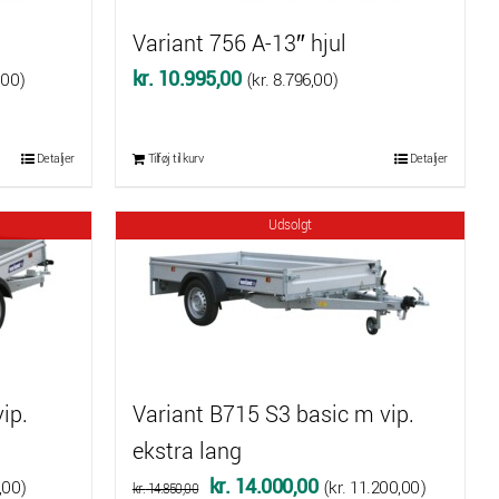
Variant 756 A-13″ hjul
kr.
10.995,00
,00
)
(
kr.
8.796,00
)
Detaljer
Tilføj til kurv
Detaljer
,00.
Udsolgt
ip.
Variant B715 S3 basic m vip.
ekstra lang
Den
Den
kr.
14.000,00
,00
)
(
kr.
11.200,00
)
kr.
14.850,00