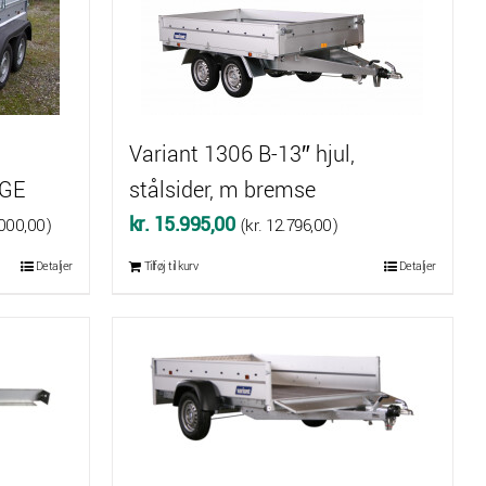
Variant 1306 B-13″ hjul,
NGE
stålsider, m bremse
kr.
15.995,00
000,00
)
(
kr.
12.796,00
)
e
Detaljer
Tilføj til kurv
Detaljer
250,00.