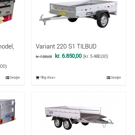
,00.
model,
Variant 220 S1 TILBUD
Den
Den
kr.
6.850,00
(
kr.
5.480,00
)
kr.
7.290,00
oprindelige
aktuelle
,00
)
pris
pris
Detaljer
Tilføj til kurv
Detaljer
var:
er:
kr. 7.290,00.
kr. 6.850,00.
,00.