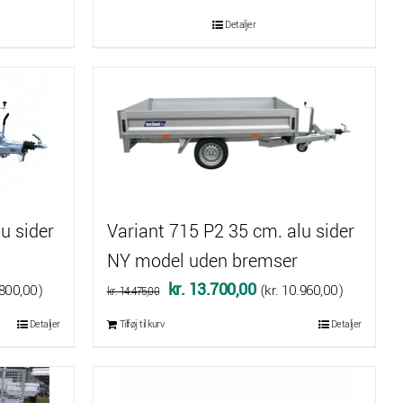
oprindelige
aktuelle
Detaljer
pris
pris
var:
er:
,00.
kr. 14.850,00.
kr. 14.000,00.
u sider
Variant 715 P2 35 cm. alu sider
NY model uden bremser
Den
Den
kr.
13.700,00
800,00
)
(
kr.
10.960,00
)
kr.
14.475,00
e
oprindelige
aktuelle
Detaljer
Tilføj til kurv
Detaljer
pris
pris
var:
er:
.000,00.
kr. 14.475,00.
kr. 13.700,00.