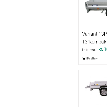
Variant 13P
13″kompak
Den
kr.
1
kr.
18.995,00
oprin
Tilføj til kurv
pris
var:
kr. 1