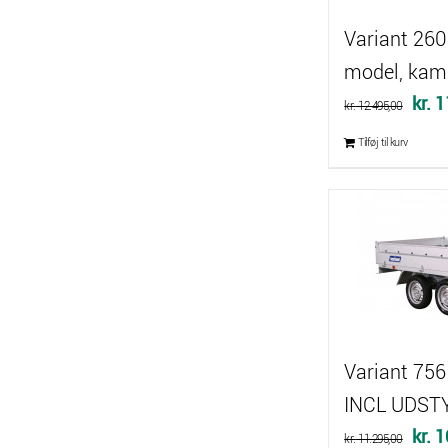
Variant 260
model, kam
Den
kr.
1
kr.
12.495,00
oprin
Tilføj til kurv
pris
var:
kr. 1
Variant 756 
INCL UDST
Den
kr.
1
kr.
11.295,00