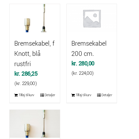
Bremsekabel, f
Bremsekabel
Knott, blå
200 cm.
rustfri
kr.
280,00
kr.
286,25
(
kr.
224,00
)
(
kr.
229,00
)
Tilføj til kurv
Detaljer
Tilføj til kurv
Detaljer