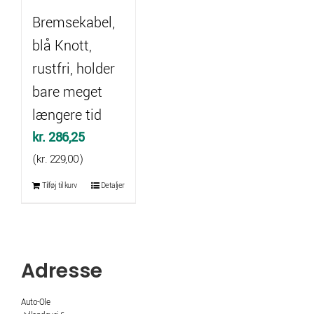
Bremsekabel,
blå Knott,
rustfri, holder
bare meget
længere tid
kr.
286,25
(
kr.
229,00
)
Tilføj til kurv
Detaljer
Adresse
Auto-Ole