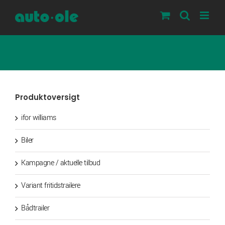
Skip
to
content
Produktoversigt
ifor williams
Biler
Kampagne / aktuelle tilbud
Variant fritidstrailere
Bådtrailer