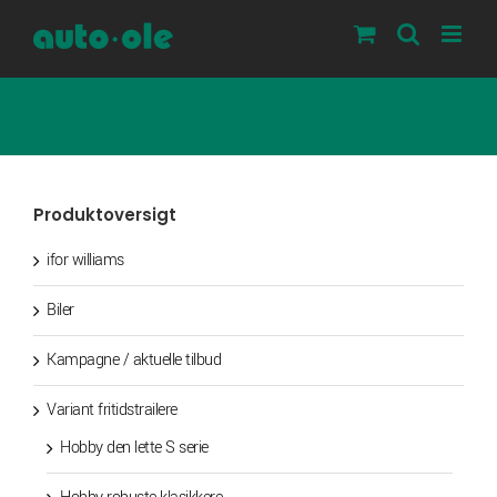
Skip
to
content
Produktoversigt
ifor williams
Biler
Kampagne / aktuelle tilbud
Variant fritidstrailere
Hobby den lette S serie