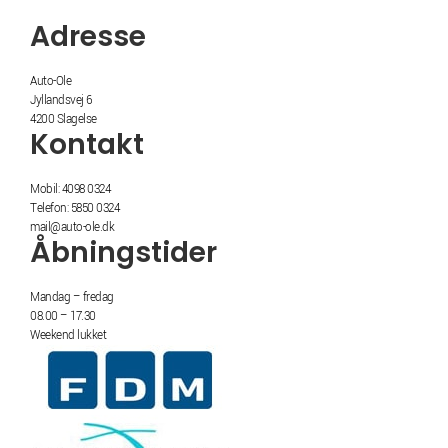
Adresse
Auto-Ole
Jyllandsvej 6
4200 Slagelse
Kontakt
Mobil: 4098 0324
Telefon: 5850 0324
mail@auto-ole.dk
Åbningstider
Mandag – fredag
08.00 – 17.30
Weekend lukket