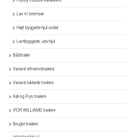
Hobby robuste klasikkere
Lav m bremser
Højt byggede-hjul under
Lavtbyggede, udv.hjul
Bådtrailer
Variant erhvervstrailere,
Variant lukkede trailere
Køl og Frys trailere
IFOR WILLIAMS trailere
Brugte trailere