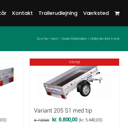
kår
Kontakt
Trailerudlejning
Værksted
Du er her::
Hjem
Variant fritidstrailere
Hobby den lette S serie
Udsolgt
Variant 205 S1 med tip
Den
Den
kr.
6.800,00
,00
)
(
kr.
5.440,00
)
kr.
7.205,00