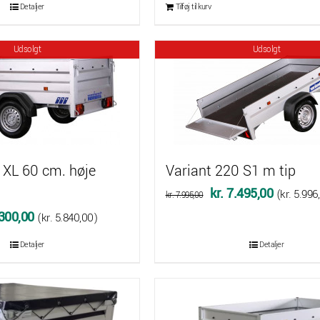
oprindelige
aktuelle
Detaljer
Tilføj til kurv
pris
pris
var:
er:
Udsolgt
Udsolgt
kr. 5.095,00.
kr. 4.695
 XL 60 cm. høje
Variant 220 S1 m tip
Den
Den
kr.
7.495,00
(
kr.
5.996
kr.
7.995,00
oprindelige
aktuelle
Den
300,00
(
kr.
5.840,00
)
pris
pris
delige
aktuelle
Detaljer
Detaljer
var:
er:
pris
kr. 7.995,00.
kr. 7.495
er:
.720,00.
kr. 7.300,00.