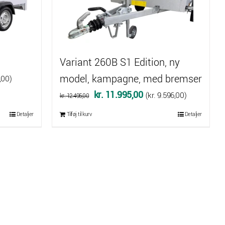
Variant 260B S1 Edition, ny
model, kampagne, med bremser
,00
)
Den
Den
kr.
11.995,00
(
kr.
9.596,00
)
kr.
12.495,00
oprindelige
aktuelle
Detaljer
Tilføj til kurv
Detaljer
pris
pris
,00.
var:
er:
kr. 12.495,00.
kr. 11.995,00.