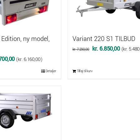
 Edition, ny model,
Variant 220 S1 TILBUD
Den
Den
kr.
6.850,00
(
kr.
5.480
kr.
7.290,00
oprindelige
aktuelle
Den
700,00
(
kr.
6.160,00
)
pris
pris
delige
aktuelle
Detaljer
Tilføj til kurv
var:
er:
pris
kr. 7.290,00.
kr. 6.850
er:
195,00.
kr. 7.700,00.