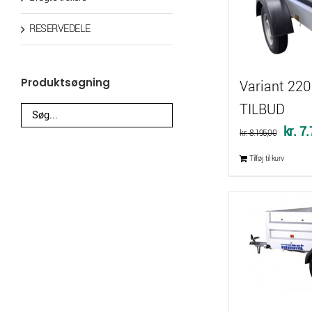
RESERVEDELE
Produktsøgning
Variant 220
TILBUD
Den
kr.
7.
kr.
8.195,00
oprin
Tilføj til kurv
pris
var:
kr. 8.