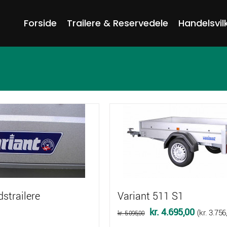
Forside
Trailere & Reservedele
Handelsvil
dstrailere
Variant 511 S1
Den
Den
kr.
4.695,00
(
kr.
3.756
kr.
5.095,00