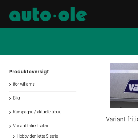
Skip
to
content
Produktoversigt
ifor williams
Biler
Kampagne / aktuelle tilbud
Variant friti
Variant fritidstrailere
Hobby den lette S serie