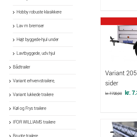
Hobby robuste klasikkere
Lav m bremser
Højt byggede-hjul under
Lavtbyggede, udv.hjul
Bådtrailer
Variant 205
Variant erhvervstrailere,
sider
Den
kr.
7.
kr.
7.720,00
Variant lukkede trailere
oprin
Køl og Frys trailere
pris
var:
IFOR WILLIAMS trailere
kr. 7
Brugte trailere