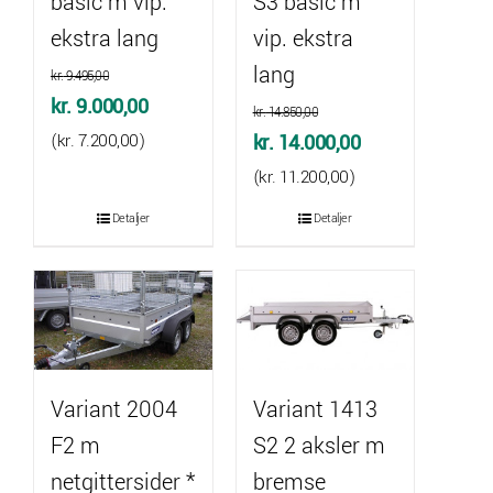
basic m vip.
S3 basic m
ekstra lang
vip. ekstra
lang
kr.
9.495,00
Den
Den
kr.
9.000,00
kr.
14.850,00
oprindelige
aktuelle
Den
Den
(
kr.
7.200,00
)
kr.
14.000,00
pris
pris
oprindelige
aktuelle
(
kr.
11.200,00
)
var:
er:
pris
pris
Detaljer
Detaljer
kr. 9.495,00.
kr. 9.000,00.
var:
er:
kr. 14.850,00.
kr. 14.000,00.
Variant 2004
Variant 1413
F2 m
S2 2 aksler m
netgittersider *
bremse