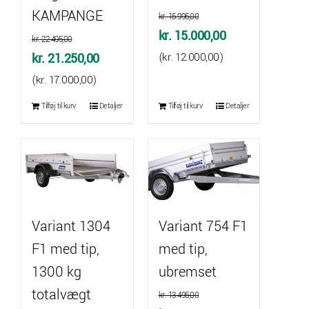
KAMPANGE
kr.
15.995,00
Den
Den
kr.
15.000,00
kr.
22.495,00
oprindelige
aktuelle
Den
Den
kr.
21.250,00
(
kr.
12.000,00
)
pris
pris
oprindelige
aktuelle
(
kr.
17.000,00
)
var:
er:
pris
pris
Tilføj til kurv
Detaljer
Tilføj til kurv
Detaljer
kr. 15.995,00.
kr. 15.000,00.
var:
er:
kr. 22.495,00.
kr. 21.250,00.
Variant 1304
Variant 754 F1
F1 med tip,
med tip,
1300 kg
ubremset
totalvægt
kr.
13.495,00