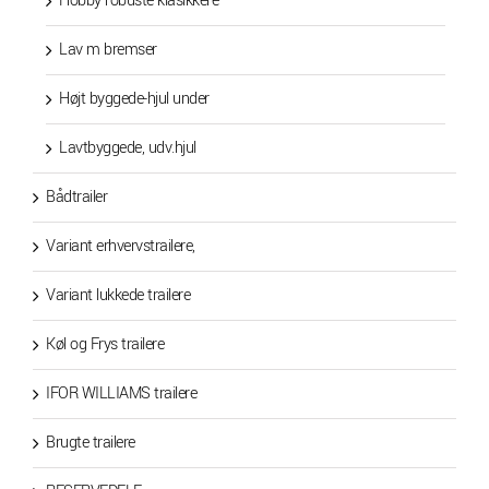
Hobby robuste klasikkere
Lav m bremser
Højt byggede-hjul under
Lavtbyggede, udv.hjul
Bådtrailer
Variant erhvervstrailere,
Variant lukkede trailere
Køl og Frys trailere
IFOR WILLIAMS trailere
Brugte trailere