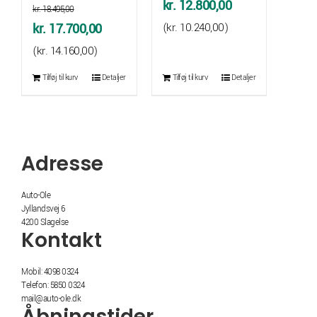
Den
Den
kr.
12.800,00
kr.
18.495,00
oprindelige
aktuelle
Den
Den
kr.
17.700,00
(
kr.
10.240,00
)
pris
pris
oprindelige
aktuelle
(
kr.
14.160,00
)
var:
er:
pris
pris
Tilføj til kurv
Detaljer
Tilføj til kurv
Detaljer
kr. 13.495,00.
kr. 12.800,00.
var:
er:
kr. 18.495,00.
kr. 17.700,00.
Adresse
Auto-Ole
Jyllandsvej 6
4200 Slagelse
Kontakt
Mobil: 4098 0324
Telefon: 5850 0324
mail@auto-ole.dk
Åbningstider