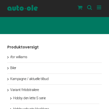
Skip
to
content
Produktoversigt
ifor williams
Biler
Kampagne / aktuelle tilbud
Variant fritidstrailere
Hobby den lette S serie